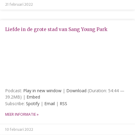
21 februari 2022
Agenda
Fictie
Geweest
Liefde in de grote stad van Sang Young Park
Geweest
Lustrum
Nieuws
Non-fictie
Radio Savannah
Team Savannah
Uncategorized
Podcast:
Play in new window
|
Download
(Duration: 54:44 —
Vacatures
39.2MB) |
Embed
Subscribe:
Spotify
|
Email
|
RSS
MEER INFORMATIE »
Login
10 februari 2022
Vermeldingen feed