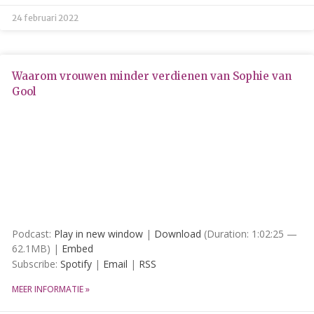
mei 2021
24 februari 2022
april 2021
maart 2021
februari 2021
Waarom vrouwen minder verdienen van Sophie van
Gool
januari 2021
december 2020
oktober 2020
september 2020
juli 2020
juni 2020
mei 2020
Podcast:
Play in new window
|
Download
(Duration: 1:02:25 —
april 2020
62.1MB) |
Embed
januari 2020
Subscribe:
Spotify
|
Email
|
RSS
MEER INFORMATIE »