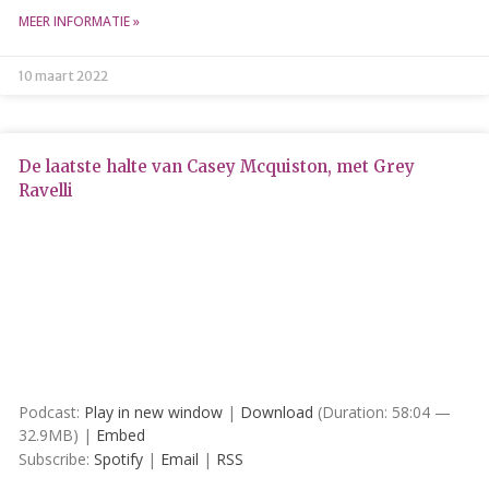
juni 2025
MEER INFORMATIE »
mei 2025
april 2025
10 maart 2022
maart 2025
februari 2025
januari 2025
De laatste halte van Casey Mcquiston, met Grey
Ravelli
december 2024
oktober 2024
juli 2023
juni 2023
mei 2023
april 2023
maart 2023
Podcast:
Play in new window
|
Download
(Duration: 58:04 —
december 2022
32.9MB) |
Embed
oktober 2022
Subscribe:
Spotify
|
Email
|
RSS
september 2022