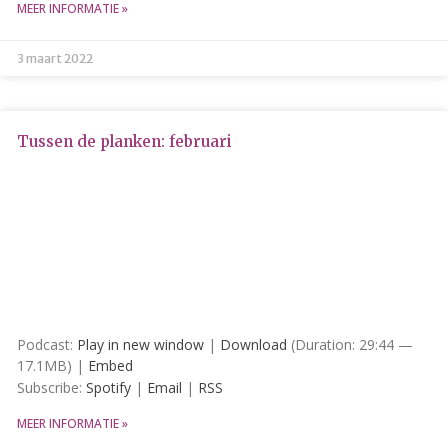
MEER INFORMATIE »
augustus 2022
juli 2022
3 maart 2022
juni 2022
mei 2022
Tussen de planken: februari
april 2022
maart 2022
februari 2022
januari 2022
december 2021
november 2021
oktober 2021
Podcast:
Play in new window
|
Download
(Duration: 29:44 —
september 2021
17.1MB) |
Embed
augustus 2021
Subscribe:
Spotify
|
Email
|
RSS
juli 2021
MEER INFORMATIE »
juni 2021