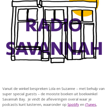
Voor Medewerkers en Relaties
Scholen
Advies en Expertise
Verhuur
Over ons
Ons verhaal
Het Team
Smoelenboek
Stories of Belonging
Stichting De Luister
Vacatures
Steun ons
Contact
Contact
Vanuit de winkel bespreken Lola en Suzanne – met behulp van
Bestelformulier
super special guests – de mooiste boeken uit boekwinkel
Savannah Bay. Je vindt de afleveringen overal waar je
Webshop
podcasts kunt luisteren, waaronder op
Spotify
en
iTunes
,