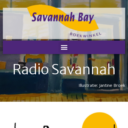
Home
Nieuws
Radio Savannah
Nieuws
Nieuwsbrieven
Podcast
Illustratie: Jantine Broek
Agenda
Summer Stories 2026
Zakelijk
Algemeen
Verkoop op locatie