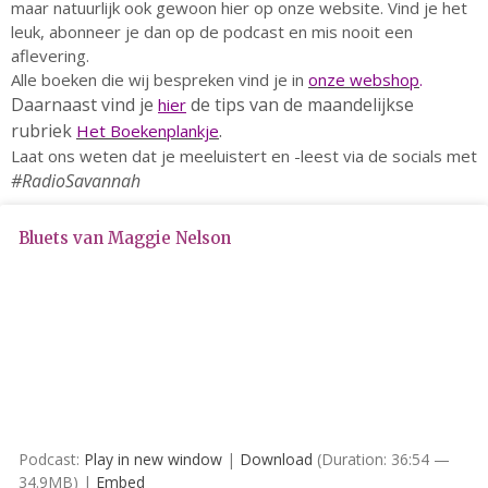
maar natuurlijk ook gewoon hier op onze website. Vind je het
leuk, abonneer je dan op de podcast en mis nooit een
aflevering.
Alle boeken die wij bespreken vind je in
onze webshop
.
Daarnaast vind je
de tips van de maandelijkse
hier
rubriek
.
Het Boekenplankje
Laat ons weten dat je meeluistert en -leest via de socials met
#RadioSavannah
23 augustus: Lazy Queer
Sunday
26 juli: Lazy Queer Sunday
Bluets van Maggie Nelson
Vrijwilliger: Medewerker
Financiële Administratie
Summer Stories 2026
21 juni: Lazy Queer Sunday
Podcast:
Play in new window
|
Download
(Duration: 36:54 —
34.9MB) |
Embed