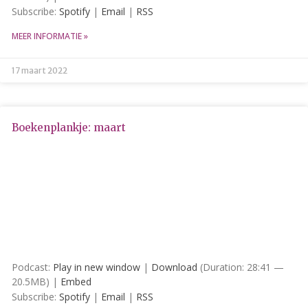
Subscribe:
Spotify
|
Email
|
RSS
augustus 2026
MEER INFORMATIE »
juli 2026
juni 2026
17 maart 2022
mei 2026
april 2026
maart 2026
Boekenplankje: maart
februari 2026
januari 2026
december 2025
november 2025
oktober 2025
september 2025
Podcast:
Play in new window
|
Download
(Duration: 28:41 —
augustus 2025
20.5MB) |
Embed
juli 2025
Subscribe:
Spotify
|
Email
|
RSS