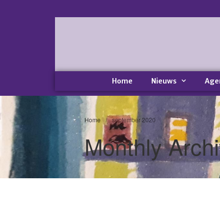
Home
Nieuws
Age
Home
/
september 2020
Monthly Arch