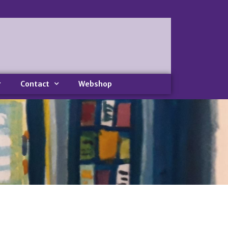
Home
Nieuws
Nieuws
Nieuwsbrieven
Contact
Webshop
Podcast
Agenda
Summer Stories 2026
Zakelijk
Algemeen
Verkoop op locatie
Voor Medewerkers en Relaties
Scholen
Advies en Expertise
Verhuur