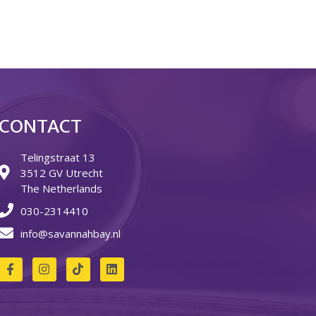
Over ons
Ons verhaal
Het Team
Smoelenboek
Stories of Belonging
Stichting De Luister
Vacatures
CONTACT
Steun ons
Telingstraat 13
Contact
3512 GV Utrecht
Contact
The Netherlands
Bestelformulier
030-2314410
Webshop
info@savannahbay.nl