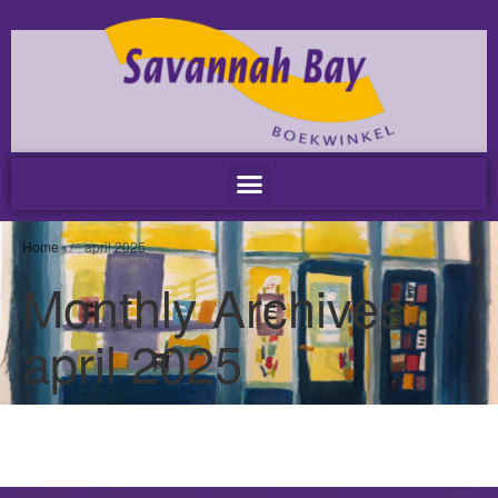
Home
Nieuws
Nieuws
Nieuwsbrieven
Podcast
Agenda
Home
/
april 2025
Summer Stories 2026
Monthly Archives:
Zakelijk
april 2025
Algemeen
Verkoop op locatie
Voor Medewerkers en Relaties
Scholen
Advies en Expertise
Verhuur