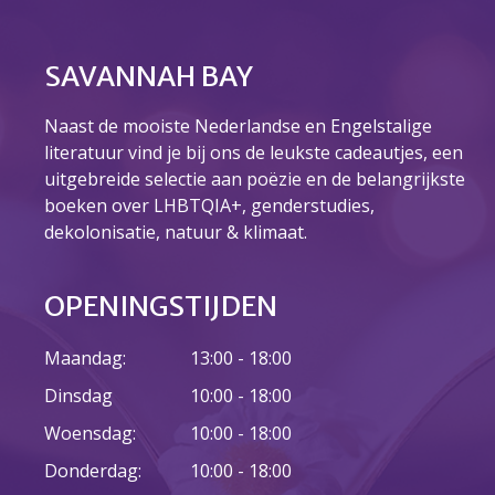
Over ons
Ons verhaal
SAVANNAH BAY
Het Team
Smoelenboek
Naast de mooiste Nederlandse en Engelstalige
Stories of Belonging
literatuur vind je bij ons de leukste cadeautjes, een
Stichting De Luister
uitgebreide selectie aan poëzie en de belangrijkste
Vacatures
boeken over LHBTQIA+, genderstudies,
Steun ons
dekolonisatie, natuur & klimaat.
Contact
Contact
OPENINGSTIJDEN
Bestelformulier
Webshop
Maandag:
13:00 - 18:00
Dinsdag
10:00 - 18:00
Woensdag:
10:00 - 18:00
Donderdag:
10:00 - 18:00