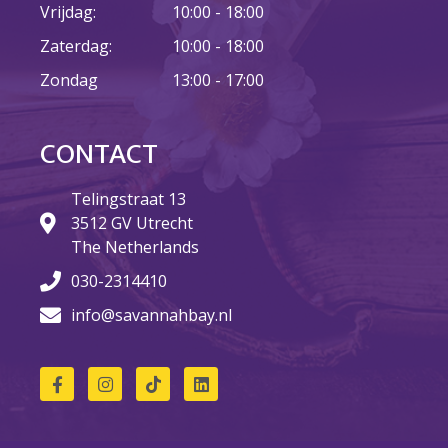
Vrijdag:
10:00 - 18:00
Zaterdag:
10:00 - 18:00
23 augustus: Lazy Queer
Zondag
13:00 - 17:00
Sunday
26 juli: Lazy Queer Sunday
Vrijwilliger: Medewerker
CONTACT
Financiële Administratie
Summer Stories 2026
Telingstraat 13
3512 GV Utrecht
21 juni: Lazy Queer Sunday
The Netherlands
030-2314410
info@savannahbay.nl
augustus 2026
juli 2026
juni 2026