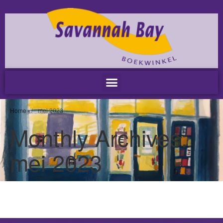
Home
Nieuws
Nieuws
Nieuwsbrieven
Podcast
Agenda
Home
/
mei 2023
Summer Stories 2026
Monthly Archives:
Zakelijk
mei 2023
Algemeen
Verkoop op locatie
Voor Medewerkers en Relaties
Scholen
Advies en Expertise
Verhuur