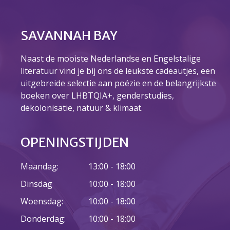
Over ons
Ons verhaal
SAVANNAH BAY
Het Team
Smoelenboek
Naast de mooiste Nederlandse en Engelstalige
Stories of Belonging
literatuur vind je bij ons de leukste cadeautjes, een
Stichting De Luister
uitgebreide selectie aan poëzie en de belangrijkste
Vacatures
boeken over LHBTQIA+, genderstudies,
Steun ons
dekolonisatie, natuur & klimaat.
Contact
Contact
OPENINGSTIJDEN
Bestelformulier
Webshop
Maandag:
13:00 - 18:00
Dinsdag
10:00 - 18:00
Woensdag:
10:00 - 18:00
Donderdag:
10:00 - 18:00