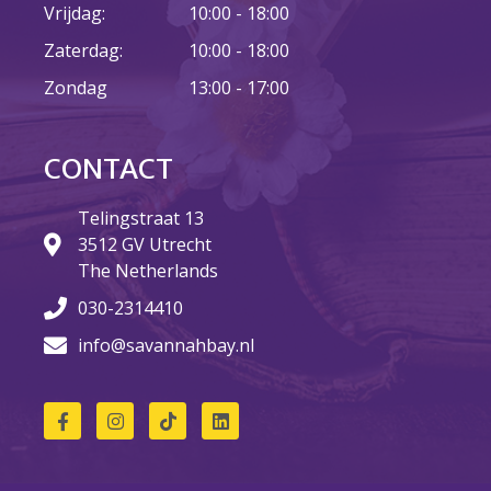
Vrijdag:
10:00 - 18:00
Zaterdag:
10:00 - 18:00
23 augustus: Lazy Queer
Zondag
13:00 - 17:00
Sunday
26 juli: Lazy Queer Sunday
Vrijwilliger: Medewerker
CONTACT
Financiële Administratie
Summer Stories 2026
Telingstraat 13
3512 GV Utrecht
21 juni: Lazy Queer Sunday
The Netherlands
030-2314410
info@savannahbay.nl
augustus 2026
juli 2026
juni 2026