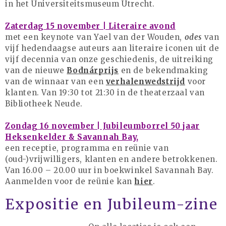
in het Universiteitsmuseum Utrecht.
Zaterdag 15 november | Literaire avond
met een keynote van Yael van der Wouden,
odes
van
vijf hedendaagse auteurs aan literaire iconen uit de
augustus 2026
vijf decennia van onze geschiedenis, de uitreiking
juli 2026
van de nieuwe
Bodnárprijs
en de bekendmaking
juni 2026
van de winnaar van een
verhalenwedstrijd
voor
klanten. Van 19:30 tot 21:30 in de theaterzaal van
mei 2026
Bibliotheek Neude.
april 2026
maart 2026
Zondag 16 november
| Jubileumborrel 50 jaar
Heksenkelder & Savannah Bay,
februari 2026
een receptie, programma en reünie van
januari 2026
(oud-)vrijwilligers, klanten en andere betrokkenen.
december 2025
Van 16.00 – 20.00 uur in boekwinkel Savannah Bay.
Aanmelden voor de reünie kan
hier
.
november 2025
oktober 2025
Expositie en Jubileum-zine
september 2025