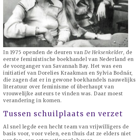
juli 2021
juni 2021
mei 2021
april 2021
maart 2021
februari 2021
In 1975 openden de deuren van
De Heksenkelder
, de
eerste feministische boekhandel van Nederland en
januari 2021
de voorganger van Savannah Bay. Het was een
december 2020
initiatief van Dorelies Kraakman en Sylvia Bodnár,
oktober 2020
die zagen dat er in gewone boekhandels nauwelijks
literatuur over feminisme of überhaupt van
september 2020
vrouwelijke auteurs te vinden was. Daar moest
juli 2020
verandering in komen.
juni 2020
Tussen schuilplaats en verzet
mei 2020
april 2020
Al snel legde een hecht team van vrijwilligers de
basis voor, voor velen, een thuis dat ze elders niet
januari 2020