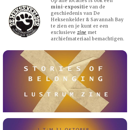
Op alle locaties is ook een
augustus 2025
mini-expositie
van de
juli 2025
geschiedenis van De
juni 2025
Heksenkelder & Savannah Bay
te zien en je kunt er een
mei 2025
exclusieve
zine
met
april 2025
archiefmateriaal bemachtigen.
maart 2025
februari 2025
januari 2025
december 2024
oktober 2024
juli 2023
juni 2023
mei 2023
april 2023
maart 2023
december 2022