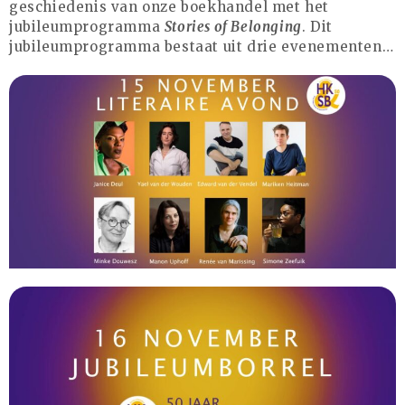
geschiedenis van onze boekhandel met het
Algemeen
jubileumprogramma
Stories of Belonging
. Dit
Verkoop op locatie
jubileumprogramma bestaat uit drie evenementen…
Voor Medewerkers en Relaties
Scholen
Advies en Expertise
Verhuur
Over ons
Ons verhaal
Het Team
Smoelenboek
Stories of Belonging
Stichting De Luister
Vacatures
Steun ons
Contact
Contact