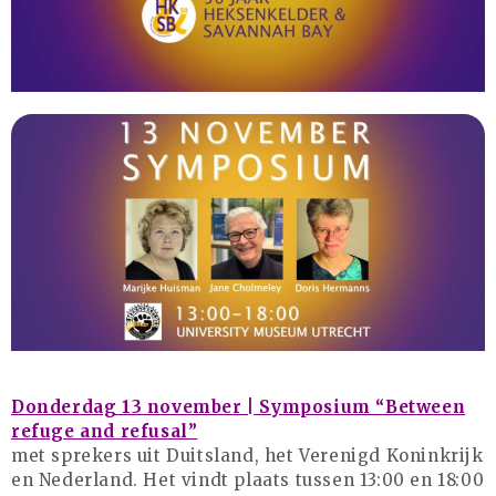
Bestelformulier
Webshop
23 augustus: Lazy Queer
Sunday
26 juli: Lazy Queer Sunday
Vrijwilliger: Medewerker
Financiële Administratie
Summer Stories 2026
Donderdag 13 november | Symposium “Between
21 juni: Lazy Queer Sunday
refuge and refusal”
met sprekers uit Duitsland, het Verenigd Koninkrijk
en Nederland. Het vindt plaats tussen 13:00 en 18:00