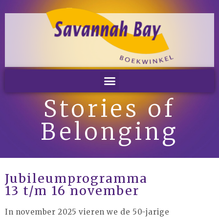
Stories of
Home
Belonging
Nieuws
Nieuws
Nieuwsbrieven
Podcast
Jubileumprogramma
Agenda
13 t/m 16 november
Summer Stories 2026
In november 2025 vieren we de 50-jarige
Zakelijk