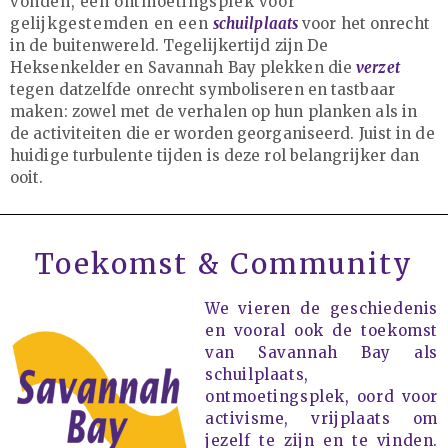
vonden, een ontmoetingsplek voor
gelijkgestemden en een
schuilplaats
voor het onrecht
in de buitenwereld. Tegelijkertijd zijn De
Heksenkelder en Savannah Bay plekken die
verzet
Agenda
tegen datzelfde onrecht symboliseren en tastbaar
Fictie
maken: zowel met de verhalen op hun planken als in
de activiteiten die er worden georganiseerd. Juist in de
Geweest
huidige turbulente tijden is deze rol belangrijker dan
Geweest
ooit.
Lustrum
Nieuws
Non-fictie
Toekomst & Community
Radio Savannah
We vieren de geschiedenis
Team Savannah
en vooral ook de toekomst
Uncategorized
van Savannah Bay als
Vacatures
schuilplaats,
ontmoetingsplek, oord voor
activisme, vrijplaats om
jezelf te zijn en te vinden.