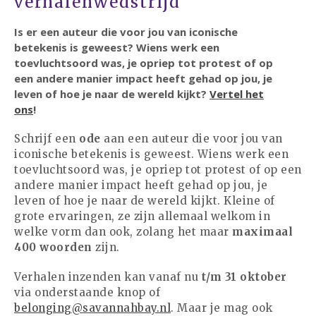
verhalenwedstrijd
Is er een auteur die voor jou van iconische
betekenis is geweest? Wiens werk een
toevluchtsoord was, je opriep tot protest of op
een andere manier impact heeft gehad op jou, je
leven of hoe je naar de wereld kijkt?
Vertel het
ons
!
23 augustus: Lazy Queer
Sunday
Schrijf een
ode
aan
een auteur die voor jou van
26 juli: Lazy Queer Sunday
iconische betekenis is geweest. Wiens werk een
toevluchtsoord was, je opriep tot protest of op een
Vrijwilliger: Medewerker
andere manier impact heeft gehad op jou, je
Financiële Administratie
leven of hoe je naar de wereld kijkt. Kleine of
Summer Stories 2026
grote ervaringen, ze zijn allemaal welkom in
21 juni: Lazy Queer Sunday
welke vorm dan ook, zolang het maar
maximaal
400 woorden
zijn
.
Verhalen inzenden kan vanaf nu
t/m 31 oktober
via onderstaande knop of
belonging@savannahbay.nl
. Maar je mag ook