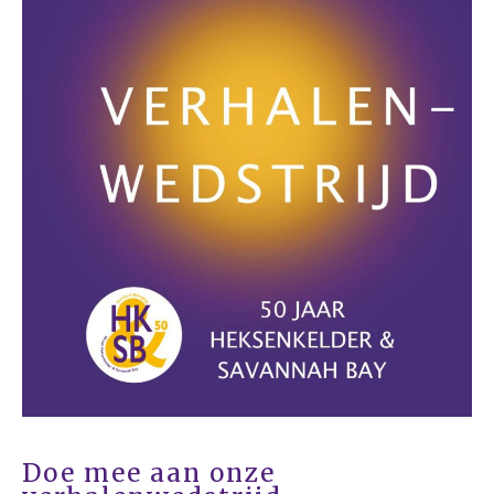
Voor Medewerkers en Relaties
Scholen
Advies en Expertise
Verhuur
Over ons
Ons verhaal
Het Team
Smoelenboek
Stories of Belonging
Stichting De Luister
Vacatures
Steun ons
Contact
Contact
Bestelformulier
Webshop
Doe mee aan onze