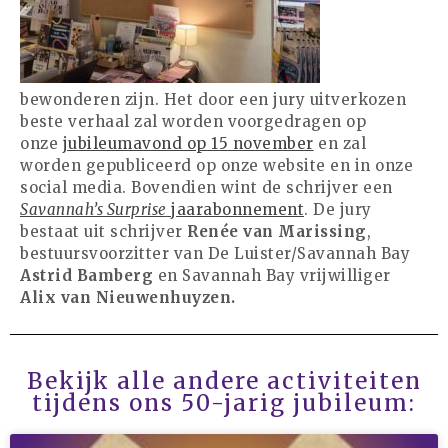
juni 2025
mei 2025
april 2025
maart 2025
bewonderen zijn. Het door een jury uitverkozen
februari 2025
beste verhaal zal worden voorgedragen op
onze
jubileumavond op 15 november
en zal
januari 2025
worden gepubliceerd op onze website en in onze
december 2024
social media. Bovendien wint de schrijver een
oktober 2024
Savannah’s Surprise
jaarabonnement
. De jury
bestaat uit schrijver
Renée van Marissing
,
juli 2023
bestuursvoorzitter van De Luister/Savannah Bay
juni 2023
Astrid Bamberg
en Savannah Bay vrijwilliger
mei 2023
Alix van Nieuwenhuyzen.
april 2023
maart 2023
Bekijk alle andere activiteiten
december 2022
tijdens ons 50-jarig jubileum:
oktober 2022
september 2022