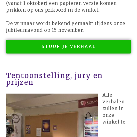
(vanaf 1 oktober) een papieren versie komen
prikken op ons prikbord in de winkel.
augustus 2026
juli 2026
De winnaar wordt bekend gemaakt tijdens onze
juni 2026
jubileumavond op 15 november.
mei 2026
STUUR JE VERHAAL
april 2026
maart 2026
februari 2026
januari 2026
Tentoonstelling, jury en
prijzen
december 2025
november 2025
Alle
oktober 2025
verhalen
zullen in
september 2025
onze
augustus 2025
winkel te
juli 2025