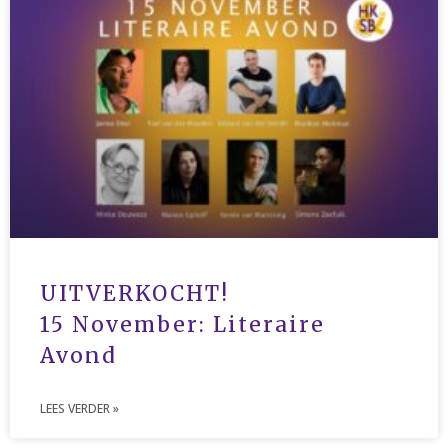
Agenda
Fictie
Geweest
Geweest
Lustrum
Nieuws
Non-fictie
Radio Savannah
Team Savannah
Uncategorized
UITVERKOCHT!
Vacatures
15 November: Literaire
Avond
Login
LEES VERDER »
Vermeldingen feed