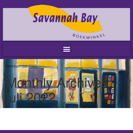
Home
Nieuws
Nieuws
Nieuwsbrieven
Podcast
Agenda
Home
/
juli 2022
Summer Stories 2026
Monthly Archives:
Zakelijk
juli 2022
Algemeen
Verkoop op locatie
Voor Medewerkers en Relaties
Scholen
Advies en Expertise
Verhuur