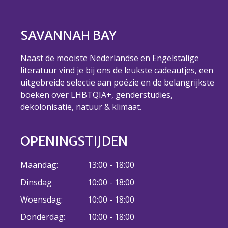
Over ons
Ons verhaal
SAVANNAH BAY
Het Team
Smoelenboek
Naast de mooiste Nederlandse en Engelstalige
Stories of Belonging
literatuur vind je bij ons de leukste cadeautjes, een
Stichting De Luister
uitgebreide selectie aan poëzie en de belangrijkste
Vacatures
boeken over LHBTQIA+, genderstudies,
Steun ons
dekolonisatie, natuur & klimaat.
Contact
Contact
OPENINGSTIJDEN
Bestelformulier
Webshop
Maandag:
13:00 - 18:00
Dinsdag
10:00 - 18:00
Woensdag:
10:00 - 18:00
Donderdag:
10:00 - 18:00