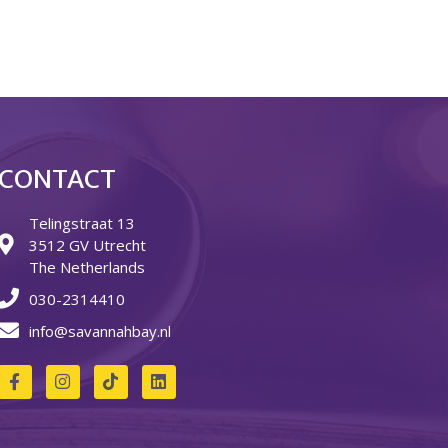
Over ons
Ons verhaal
Het Team
Smoelenboek
Stories of Belonging
Stichting De Luister
Vacatures
CONTACT
Steun ons
Telingstraat 13
Contact
3512 GV Utrecht
Contact
The Netherlands
Bestelformulier
030-2314410
Webshop
info@savannahbay.nl