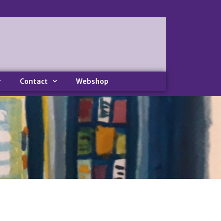
Home
Nieuws
Nieuws
Nieuwsbrieven
Contact
Webshop
Podcast
Agenda
Summer Stories 2026
Zakelijk
Algemeen
Verkoop op locatie
Voor Medewerkers en Relaties
Scholen
Advies en Expertise
Verhuur