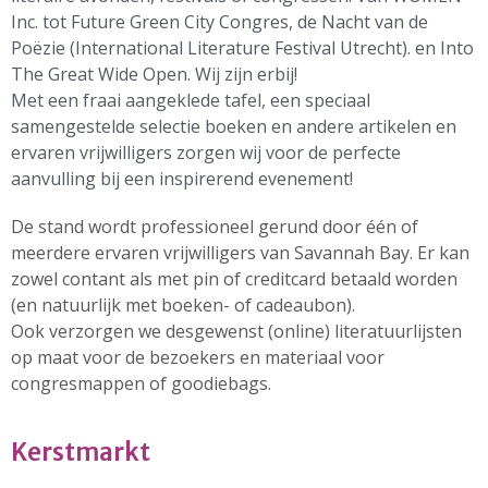
Verhuur
Inc. tot Future Green City Congres, de Nacht van de
Over ons
Poëzie (International Literature Festival Utrecht). en Into
Ons verhaal
The Great Wide Open. Wij zijn erbij!
Met een fraai aangeklede tafel, een speciaal
Het Team
samengestelde selectie boeken en andere artikelen en
Smoelenboek
ervaren vrijwilligers zorgen wij voor de perfecte
Stories of Belonging
aanvulling bij een inspirerend evenement!
Stichting De Luister
Vacatures
De stand wordt professioneel gerund door één of
Steun ons
meerdere ervaren vrijwilligers van Savannah Bay. Er kan
Contact
zowel contant als met pin of creditcard betaald worden
(en natuurlijk met boeken- of cadeaubon).
Contact
Ook verzorgen we desgewenst (online) literatuurlijsten
Bestelformulier
op maat voor de bezoekers en materiaal voor
Webshop
congresmappen of goodiebags.
Kerstmarkt