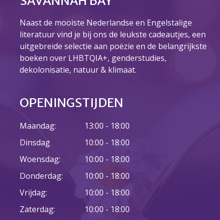
SAVANNAH BAY
juni 2026
Naast de mooiste Nederlandse en Engelstalige
mei 2026
literatuur vind je bij ons de leukste cadeautjes, een
april 2026
uitgebreide selectie aan poëzie en de belangrijkste
maart 2026
boeken over LHBTQIA+, genderstudies,
februari 2026
dekolonisatie, natuur & klimaat.
januari 2026
december 2025
OPENINGSTIJDEN
november 2025
oktober 2025
Maandag:
13:00 - 18:00
september 2025
Dinsdag
10:00 - 18:00
augustus 2025
Woensdag:
10:00 - 18:00
juli 2025
Donderdag:
10:00 - 18:00
juni 2025
Vrijdag:
10:00 - 18:00
mei 2025
Zaterdag:
10:00 - 18:00
april 2025