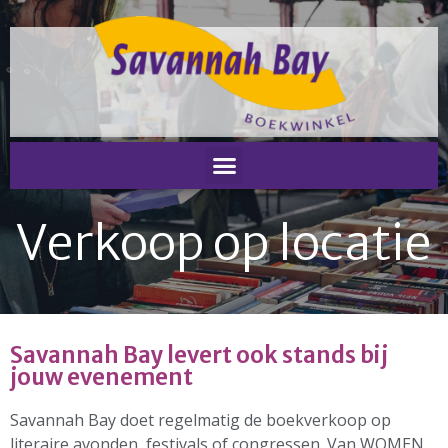
Home
Nieuws
Nieuws
Nieuwsbrieven
Podcast
Verkoop op locatie
Agenda
Summer Stories 2026
Zakelijk
Algemeen
Savannah Bay levert ook stands bij
Verkoop op locatie
jouw evenement
Voor Medewerkers en Relaties
Scholen
Savannah Bay doet regelmatig de boekverkoop op
Advies en Expertise
literaire avonden, festivals of congressen. Van WOMEN