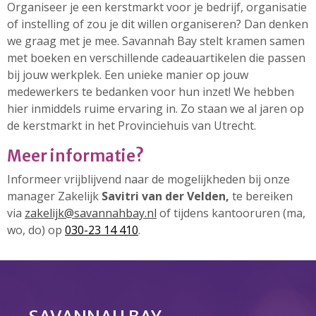
Organiseer je een kerstmarkt voor je bedrijf, organisatie
of instelling of zou je dit willen organiseren? Dan denken
we graag met je mee. Savannah Bay stelt kramen samen
met boeken en verschillende cadeauartikelen die passen
23 augustus: Lazy Queer
bij jouw werkplek. Een unieke manier op jouw
Sunday
medewerkers te bedanken voor hun inzet! We hebben
26 juli: Lazy Queer Sunday
hier inmiddels ruime ervaring in. Zo staan we al jaren op
Vrijwilliger: Medewerker
de kerstmarkt in het Provinciehuis van Utrecht.
Financiële Administratie
Meer informatie?
Summer Stories 2026
21 juni: Lazy Queer Sunday
Informeer vrijblijvend naar de mogelijkheden bij onze
manager Zakelijk
Savitri van der Velden,
te bereiken
via
zakelijk@savannahbay.nl
of tijdens kantooruren (ma,
wo, do) op
030-23 14 410
.
augustus 2026
juli 2026