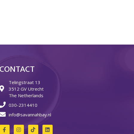
Over ons
Ons verhaal
Het Team
Smoelenboek
Stories of Belonging
Stichting De Luister
Vacatures
Steun ons
Contact
CONTACT
Contact
Telingstraat 13
Bestelformulier
3512 GV Utrecht
Webshop
The Netherlands
030-2314410
info@savannahbay.nl