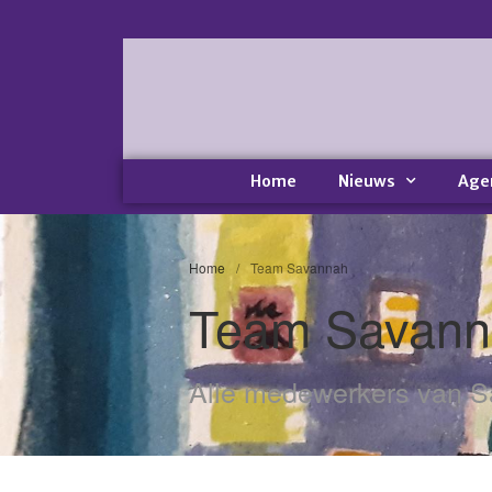
Home
Nieuws
Age
Home
/
Team Savannah
Team Savann
Alle medewerkers van Sa