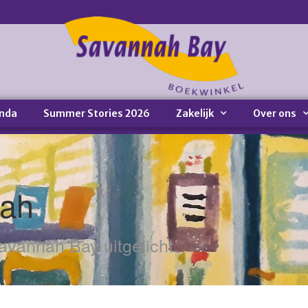
nda
Summer Stories 2026
Zakelijk
Over ons
ah
vannah Bay uitgelicht.