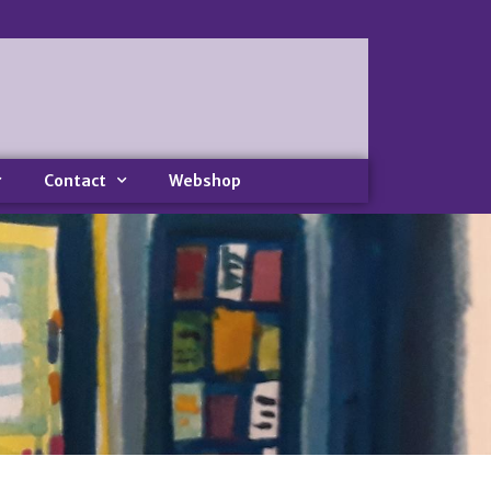
Home
Nieuws
Nieuws
Nieuwsbrieven
Contact
Webshop
Podcast
Agenda
Summer Stories 2026
Zakelijk
Algemeen
Verkoop op locatie
Voor Medewerkers en Relaties
Scholen
Advies en Expertise
Verhuur