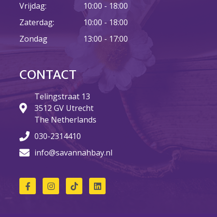
Vrijdag:
10:00 - 18:00
Zaterdag:
10:00 - 18:00
23 augustus: Lazy Queer
Zondag
13:00 - 17:00
Sunday
26 juli: Lazy Queer Sunday
Vrijwilliger: Medewerker
CONTACT
Financiële Administratie
Summer Stories 2026
Telingstraat 13
3512 GV Utrecht
21 juni: Lazy Queer Sunday
The Netherlands
030-2314410
info@savannahbay.nl
augustus 2026
juli 2026
juni 2026