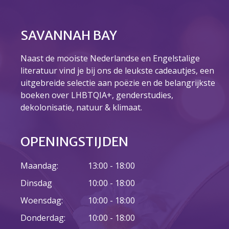
Over ons
Ons verhaal
SAVANNAH BAY
Het Team
Smoelenboek
Naast de mooiste Nederlandse en Engelstalige
Stories of Belonging
literatuur vind je bij ons de leukste cadeautjes, een
Stichting De Luister
uitgebreide selectie aan poëzie en de belangrijkste
Vacatures
boeken over LHBTQIA+, genderstudies,
Steun ons
dekolonisatie, natuur & klimaat.
Contact
Contact
OPENINGSTIJDEN
Bestelformulier
Webshop
Maandag:
13:00 - 18:00
Dinsdag
10:00 - 18:00
Woensdag:
10:00 - 18:00
Donderdag:
10:00 - 18:00