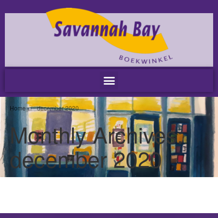
Home
Nieuws
Nieuws
Nieuwsbrieven
Podcast
Agenda
Home
/
december 2020
Summer Stories 2026
Monthly Archives:
Zakelijk
december 2020
Algemeen
Verkoop op locatie
Voor Medewerkers en Relaties
Scholen
Advies en Expertise
Verhuur