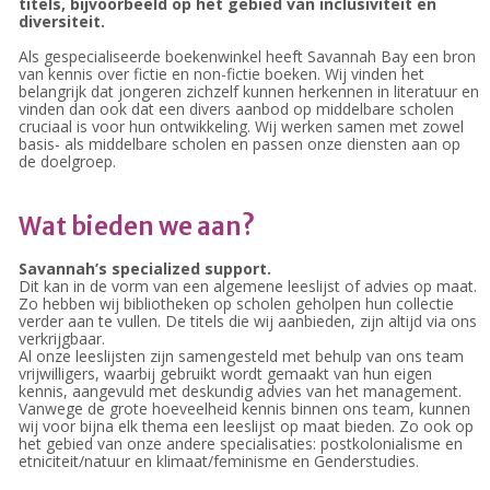
titels, bijvoorbeeld op het gebied van inclusiviteit en
Verhuur
diversiteit.
Over ons
Als gespecialiseerde boekenwinkel heeft Savannah Bay een bron
van kennis over fictie en non-fictie boeken. Wij vinden het
Ons verhaal
belangrijk dat jongeren zichzelf kunnen herkennen in literatuur en
Het Team
vinden dan ook dat een divers aanbod op middelbare scholen
cruciaal is voor hun ontwikkeling. Wij werken samen met zowel
Smoelenboek
basis- als middelbare scholen en passen onze diensten aan op
de doelgroep.
Stories of Belonging
Stichting De Luister
Vacatures
Wat bieden we aan?
Steun ons
Savannah’s specialized support.
Contact
Dit kan in de vorm van een algemene leeslijst of advies op maat.
Zo hebben wij bibliotheken op scholen geholpen hun collectie
Contact
verder aan te vullen. De titels die wij aanbieden, zijn altijd via ons
verkrijgbaar.
Bestelformulier
Al onze leeslijsten zijn samengesteld met behulp van ons team
Webshop
vrijwilligers, waarbij gebruikt wordt gemaakt van hun eigen
kennis, aangevuld met deskundig advies van het management.
Vanwege de grote hoeveelheid kennis binnen ons team, kunnen
wij voor bijna elk thema een leeslijst op maat bieden. Zo ook op
het gebied van onze andere specialisaties: postkolonialisme en
etniciteit/natuur en klimaat/feminisme en Genderstudies.