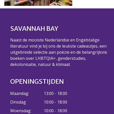
juni 2026
mei 2026
april 2026
SAVANNAH BAY
maart 2026
februari 2026
Naast de mooiste Nederlandse en Engelstalige
januari 2026
literatuur vind je bij ons de leukste cadeautjes, een
december 2025
uitgebreide selectie aan poëzie en de belangrijkste
november 2025
boeken over LHBTQIA+, genderstudies,
dekolonisatie, natuur & klimaat.
oktober 2025
september 2025
augustus 2025
OPENINGSTIJDEN
juli 2025
Maandag:
13:00 - 18:00
juni 2025
Dinsdag
10:00 - 18:00
mei 2025
april 2025
Woensdag:
10:00 - 18:00