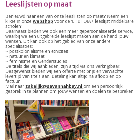
Leeslijsten op maat
Benieuwd naar een van onze leeslijsten op maat? Neem een
kijkje in onze
webshop
voor de ‘LHBTQIA+ leeslijst middelbare
scholen’.
23 augustus: Lazy Queer
Daarnaast bieden we ook een meer gepersonaliseerde service,
Sunday
waarbij we een uitgebreide leeslijst maken aan de hand jouw
wensen. Dit kan ook op het gebied van onze andere
26 juli: Lazy Queer Sunday
specialisaties:
~ postkolonialisme en etniciteit
Vrijwilliger: Medewerker
~ natuur en klimaat
Financiële Administratie
~ feminisme en Genderstudies
De titels die wij aanbieden, zijn altijd via ons verkrijgbaar.
Summer Stories 2026
Desgewenst bieden wij een offerte met prijs en verwachte
levertijd van titels aan. Betaling kan altijd na afloop en op
21 juni: Lazy Queer Sunday
factuur.
Mail naar
zakelijk@savannahbay.nl
om een persoonlijk
gesprek in te plannen om jouw wensen en doelen te bespreken.
augustus 2026
juli 2026