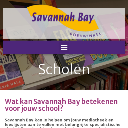
Home
Nieuws
Nieuws
Nieuwsbrieven
Podcast
Scholen
Agenda
Summer Stories 2026
Zakelijk
Algemeen
Wat kan Savannah Bay betekenen
Verkoop op locatie
voor jouw school?
Voor Medewerkers en Relaties
Scholen
Savannah Bay kan je helpen om jouw mediatheek en
Advies en Expertise
leeslijsten aan te vullen met belangrijke specialistische