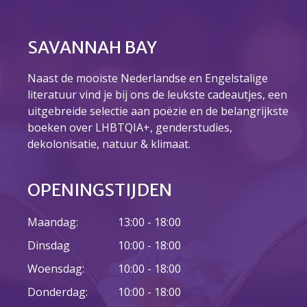
Over ons
Ons verhaal
SAVANNAH BAY
Het Team
Smoelenboek
Naast de mooiste Nederlandse en Engelstalige
Stories of Belonging
literatuur vind je bij ons de leukste cadeautjes, een
Stichting De Luister
uitgebreide selectie aan poëzie en de belangrijkste
Vacatures
boeken over LHBTQIA+, genderstudies,
Steun ons
dekolonisatie, natuur & klimaat.
Contact
Contact
OPENINGSTIJDEN
Bestelformulier
Webshop
Maandag:
13:00 - 18:00
Dinsdag
10:00 - 18:00
Woensdag:
10:00 - 18:00
Donderdag:
10:00 - 18:00