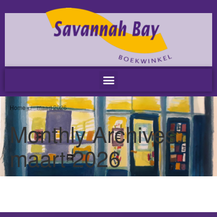
Home
Nieuws
Nieuws
Nieuwsbrieven
Podcast
Agenda
Home
/
maart 2026
Summer Stories 2026
Monthly Archives:
Zakelijk
maart 2026
Algemeen
Verkoop op locatie
Voor Medewerkers en Relaties
Scholen
Advies en Expertise
Verhuur