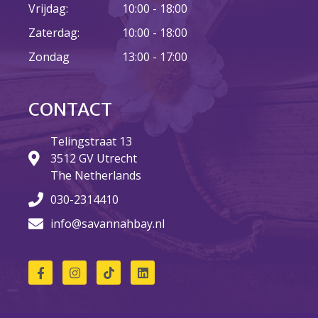
Vrijdag:
10:00 - 18:00
Zaterdag:
10:00 - 18:00
23 augustus: Lazy Queer
Zondag
13:00 - 17:00
Sunday
26 juli: Lazy Queer Sunday
Vrijwilliger: Medewerker
CONTACT
Financiële Administratie
Summer Stories 2026
Telingstraat 13
3512 GV Utrecht
21 juni: Lazy Queer Sunday
The Netherlands
030-2314410
info@savannahbay.nl
augustus 2026
juli 2026
juni 2026