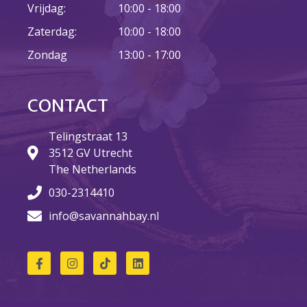
Vrijdag:
10:00 - 18:00
Zaterdag:
10:00 - 18:00
23 augustus: Lazy Queer
Zondag
13:00 - 17:00
Sunday
26 juli: Lazy Queer Sunday
Vrijwilliger: Medewerker
CONTACT
Financiële Administratie
Summer Stories 2026
Telingstraat 13
3512 GV Utrecht
21 juni: Lazy Queer Sunday
The Netherlands
030-2314410
info@savannahbay.nl
augustus 2026
juli 2026
juni 2026