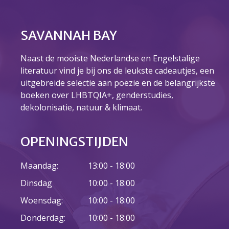
Over ons
Ons verhaal
SAVANNAH BAY
Het Team
Smoelenboek
Naast de mooiste Nederlandse en Engelstalige
Stories of Belonging
literatuur vind je bij ons de leukste cadeautjes, een
Stichting De Luister
uitgebreide selectie aan poëzie en de belangrijkste
Vacatures
boeken over LHBTQIA+, genderstudies,
Steun ons
dekolonisatie, natuur & klimaat.
Contact
Contact
OPENINGSTIJDEN
Bestelformulier
Webshop
Maandag:
13:00 - 18:00
Dinsdag
10:00 - 18:00
Woensdag:
10:00 - 18:00
Donderdag:
10:00 - 18:00