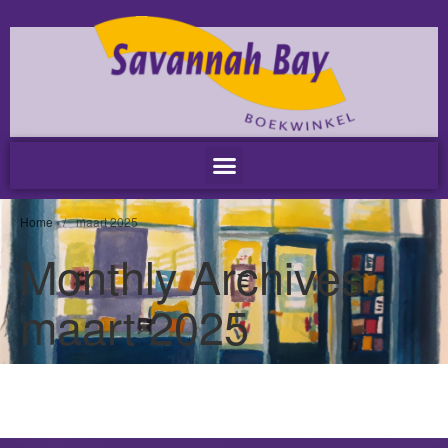
Home
Nieuws
Nieuws
Nieuwsbrieven
Podcast
Agenda
Home
/
maart 2025
Summer Stories 2026
Monthly Archives:
Zakelijk
maart 2025
Algemeen
Verkoop op locatie
Voor Medewerkers en Relaties
Scholen
Advies en Expertise
Verhuur