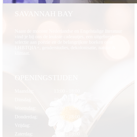
SAVANNAH BAY
Naast de mooiste Nederlandse en Engelstalige literatuur
vind je bij ons de leukste cadeautjes, een uitgebreide
selectie aan poëzie en de belangrijkste boeken over
LHBTQIA+, genderstudies, dekolonisatie, natuur &
klimaat.
OPENINGSTIJDEN
Maandag:
13:00 - 18:00
Dinsdag
10:00 - 18:00
Woensdag:
10:00 - 18:00
Donderdag:
10:00 - 18:00
Vrijdag:
10:00 - 18:00
Zaterdag:
10:00 - 18:00