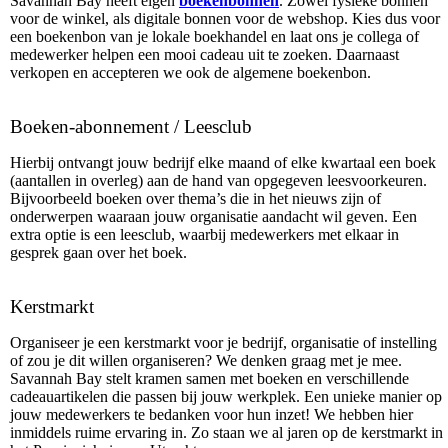
Savannah Bay heeft eigen
boekenbonnen
. Zowel fysieke bonnen
voor de winkel, als digitale bonnen voor de webshop. Kies dus voor
een boekenbon van je lokale boekhandel en laat ons je collega of
medewerker helpen een mooi cadeau uit te zoeken. Daarnaast
verkopen en accepteren we ook de algemene boekenbon.
Boeken-abonnement / Leesclub
Hierbij ontvangt jouw bedrijf elke maand of elke kwartaal een boek
(aantallen in overleg) aan de hand van opgegeven leesvoorkeuren.
Bijvoorbeeld boeken over thema’s die in het nieuws zijn of
onderwerpen waaraan jouw organisatie aandacht wil geven. Een
extra optie is een leesclub, waarbij medewerkers met elkaar in
gesprek gaan over het boek.
Kerstmarkt
Organiseer je een kerstmarkt voor je bedrijf, organisatie of instelling
of zou je dit willen organiseren? We denken graag met je mee.
Savannah Bay stelt kramen samen met boeken en verschillende
cadeauartikelen die passen bij jouw werkplek. Een unieke manier op
jouw medewerkers te bedanken voor hun inzet! We hebben hier
inmiddels ruime ervaring in. Zo staan we al jaren op de kerstmarkt in