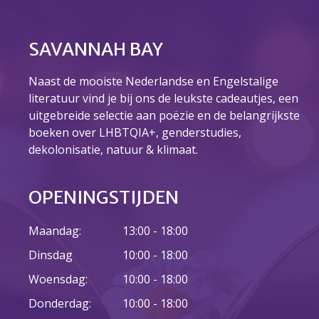
Over ons
Ons verhaal
SAVANNAH BAY
Het Team
Smoelenboek
Naast de mooiste Nederlandse en Engelstalige
Stories of Belonging
literatuur vind je bij ons de leukste cadeautjes, een
Stichting De Luister
uitgebreide selectie aan poëzie en de belangrijkste
Vacatures
boeken over LHBTQIA+, genderstudies,
Steun ons
dekolonisatie, natuur & klimaat.
Contact
Contact
OPENINGSTIJDEN
Bestelformulier
Webshop
Maandag:
13:00 - 18:00
Dinsdag
10:00 - 18:00
Woensdag:
10:00 - 18:00
Donderdag:
10:00 - 18:00