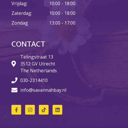
Vrijdag:
10:00 - 18:00
Zaterdag:
10:00 - 18:00
23 augustus: Lazy Queer
Zondag
13:00 - 17:00
Sunday
26 juli: Lazy Queer Sunday
Vrijwilliger: Medewerker
CONTACT
Financiële Administratie
Summer Stories 2026
Telingstraat 13
3512 GV Utrecht
21 juni: Lazy Queer Sunday
The Netherlands
030-2314410
info@savannahbay.nl
augustus 2026
juli 2026
juni 2026