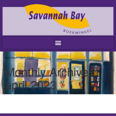
Home
Nieuws
Nieuws
Nieuwsbrieven
Podcast
Agenda
Home
/
april 2023
Summer Stories 2026
Monthly Archives:
Zakelijk
april 2023
Algemeen
Verkoop op locatie
Voor Medewerkers en Relaties
Scholen
Advies en Expertise
Verhuur