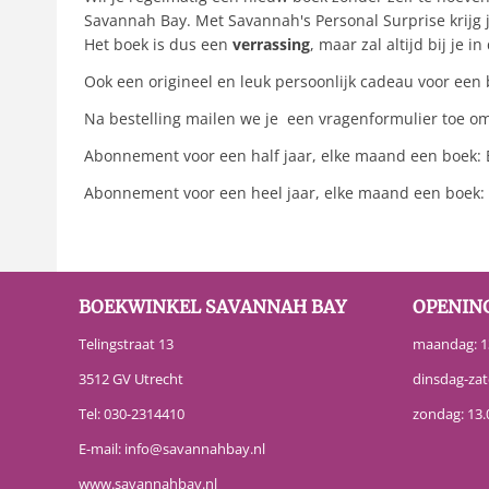
Savannah Bay. Met Savannah's Personal Surprise krijg 
Het boek is dus een
verrassing
, maar zal altijd bij je i
Ook een origineel en leuk persoonlijk cadeau voor een
Na bestelling mailen we je een vragenformulier toe o
Abonnement voor een half jaar, elke maand een boek: E
Abonnement voor een heel jaar, elke maand een boek:
BOEKWINKEL SAVANNAH BAY
OPENIN
Telingstraat 13
maandag: 13
3512 GV Utrecht
dinsdag-zat
Tel:
030-2314410
zondag: 13.
E-mail:
info@savannahbay.nl
www.savannahbay.nl