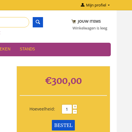
Mijn profiel
JOUW ITEMS
Winkelwagen is leeg
r
OEKEN
STANDS
€
300,00
+
Hoeveelheid:
−
BESTEL