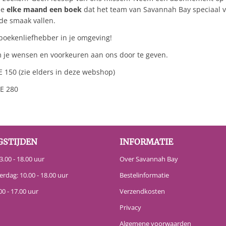
je
elke maand een boek
dat het team van Savannah Bay speciaal v
n de smaak vallen.
 boekenliefhebber in je omgeving!
m je wensen en voorkeuren aan ons door te geven.
 150 (zie elders in deze webshop)
 E 280
GSTIJDEN
INFORMATIE
.00 - 18.00 uur
Over Savannah Bay
erdag: 10.00 - 18.00 uur
Bestelinformatie
00 - 17.00 uur
Verzendkosten
Privacy
Algemene voorwaarden