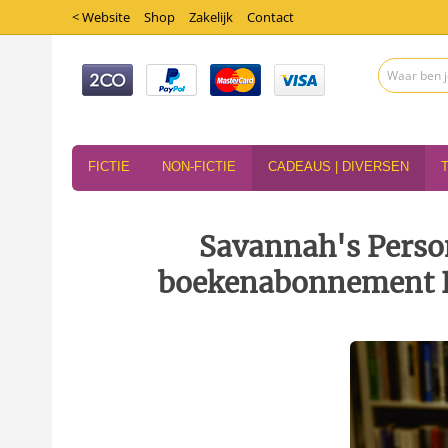
< Website
Shop
Zakelijk
Contact
FICTIE
NON-FICTIE
CADEAUS | DIVERSEN
Savannah's Person
boekenabonnement​