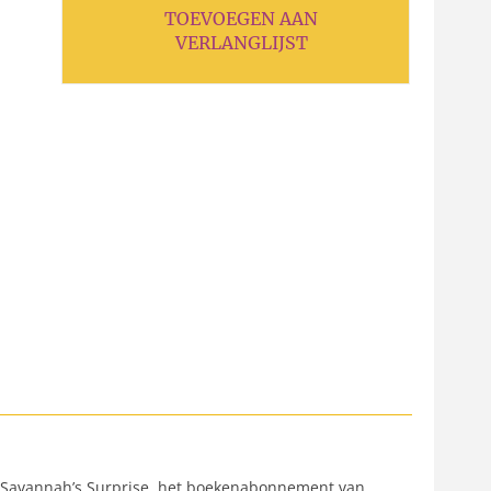
TOEVOEGEN AAN
VERLANGLIJST
p Savannah’s Surprise, het boekenabonnement van