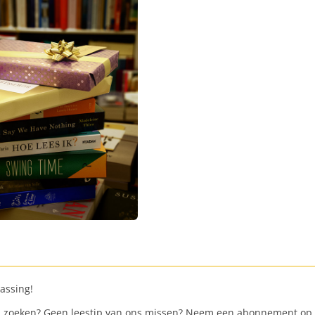
assing!
ven zoeken? Geen leestip van ons missen? Neem een abonnement o