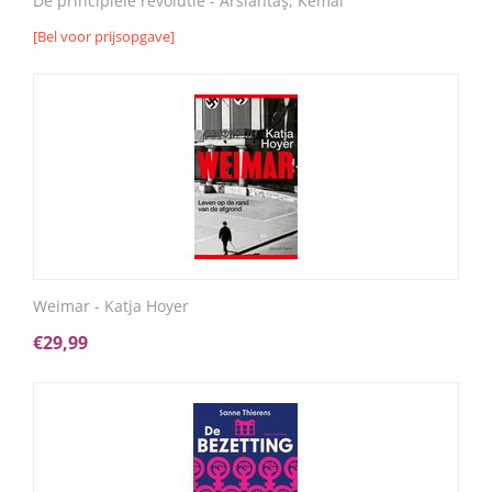
De principiële revolutie - Arslantaş, Kemal
[Bel voor prijsopgave]
Weimar - Katja Hoyer
€
29,99