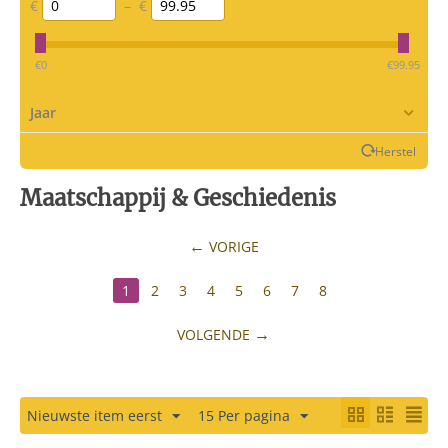
€
–
€
‎€
0
‎€
99.95
Jaar
Herstel
Maatschappij & Geschiedenis
VORIGE
1
2
3
4
5
6
7
8
VOLGENDE
Nieuwste item eerst
15 Per pagina