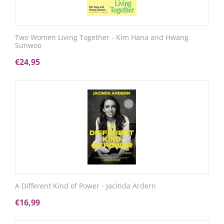
Two Women Living Together - Kim Hana and Hwang
Sunwoo
€
24,95
A Different Kind of Power - Jacinda Ardern
€
16,99