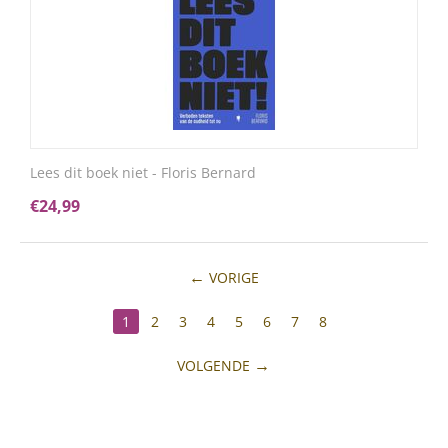
Lees dit boek niet - Floris Bernard
€
24,99
VORIGE
1
2
3
4
5
6
7
8
VOLGENDE