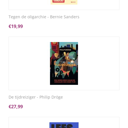
Tegen de oligarchie - Bernie Sanders
€
19,99
De tijdreiziger - Philip Dröge
€
27,99