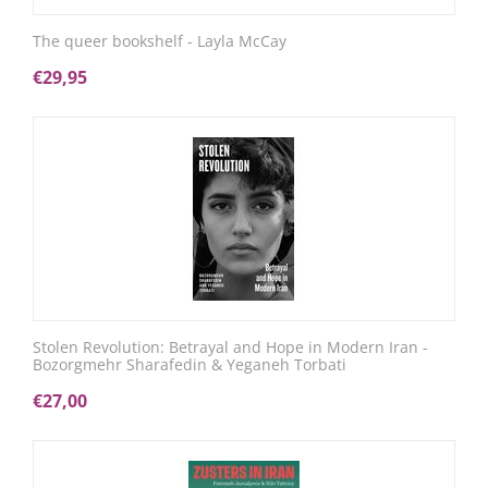
The queer bookshelf - Layla McCay
€
29,95
Stolen Revolution: Betrayal and Hope in Modern Iran -
Bozorgmehr Sharafedin & Yeganeh Torbati
€
27,00