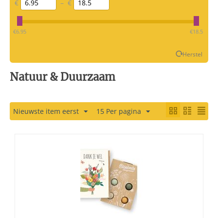
€
–
€
‎€
6.95
‎€
18.5
Herstel
Natuur & Duurzaam
Nieuwste item eerst
15 Per pagina