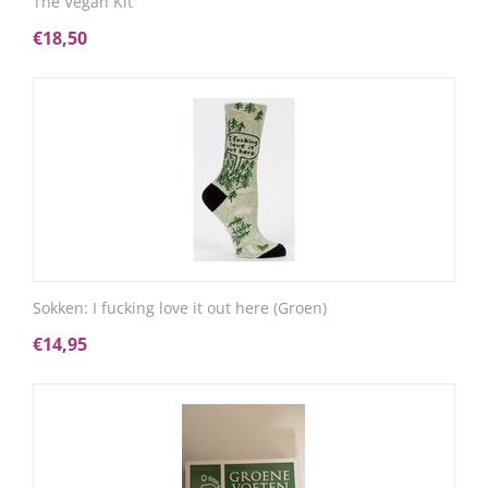
The Vegan Kit
€
18,50
Sokken: I fucking love it out here (Groen)
€
14,95