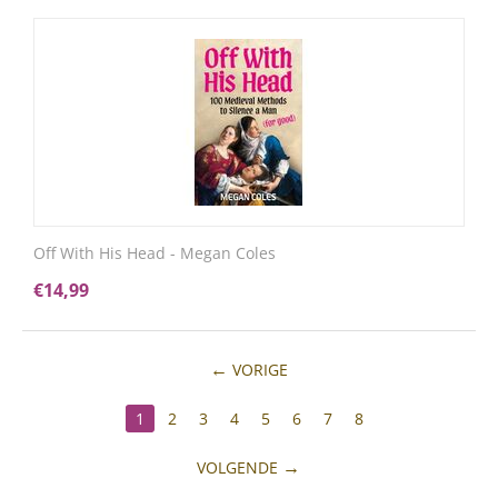
Off With His Head - Megan Coles
€
14,99
VORIGE
1
2
3
4
5
6
7
8
VOLGENDE