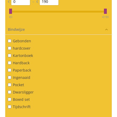
€
–
€
‎€
0
‎€
190
Bindwijze
Gebonden
hardcover
Kartonboek
Hardback
Paperback
Ingenaaid
Pocket
Dwarsligger
Boxed set
Tijdschrift