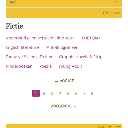
Jaar
Herstel
Fictie
Nederlandse en vertaalde literatuur
LHBTQIA+
English literature
(Auto)Biografieën
Fantasy / Science Fiction
Graphic Novels & Strips
Kinderboeken
Poëzie
Young Adult
VORIGE
1
2
3
4
5
6
7
8
VOLGENDE