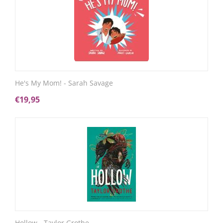
He's My Mom! - Sarah Savage
€
19,95
Hollow - Taylor Grothe