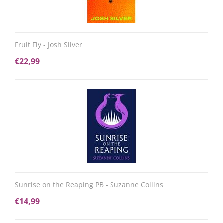
Fruit Fly - Josh Silver
€
22,99
Sunrise on the Reaping PB - Suzanne Collins
€
14,99