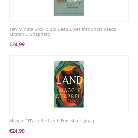
Ten-Minute Book Club: Deep Dives into Short Reads -
Kirsten E. Shepherd
€
24,99
Maggie O'Farrell ~ Land (English original)
€
24,99