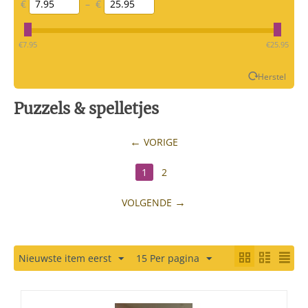
€
–
€
‎€
7.95
‎€
25.95
Herstel
Puzzels & spelletjes
VORIGE
1
2
VOLGENDE
Nieuwste item eerst
15 Per pagina