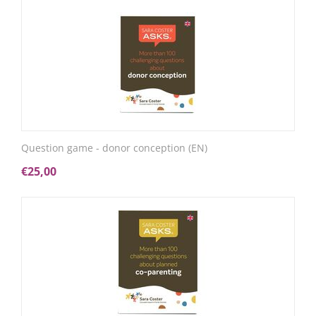
Question game - donor conception (EN)
€
25,00