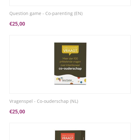
Question game - Co-parenting (EN)
€
25,00
Vragenspel - Co-ouderschap (NL)
€
25,00