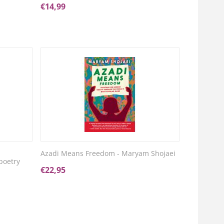
€
14,99
Azadi Means Freedom - Maryam Shojaei
poetry
€
22,95