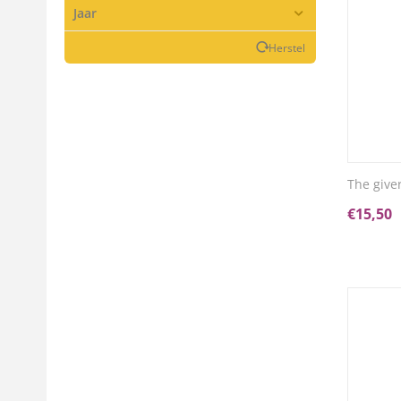
Jaar
Herstel
The giver
€
15,50