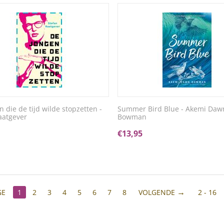
 die de tijd wilde stopzetten -
Summer Bird Blue - Akemi Daw
aatgever
Bowman
€
13,95
GE
1
2
3
4
5
6
7
8
VOLGENDE
2 - 16