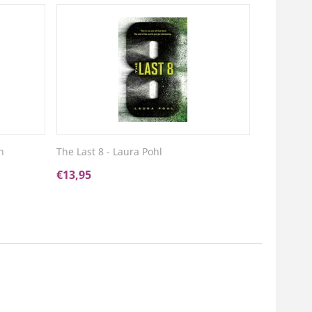
n
The Last 8 - Laura Pohl
€
13,95