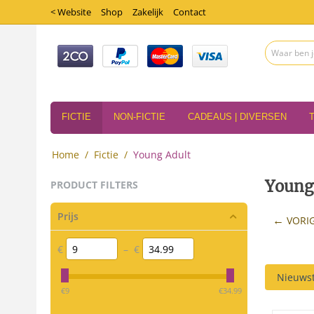
< Website
Shop
Zakelijk
Contact
FICTIE
NON-FICTIE
CADEAUS | DIVERSEN
Home
/
Fictie
/
Young Adult
Young
PRODUCT FILTERS
Prijs
VORI
€
–
€
Nieuwst
‎€
9
‎€
34.99