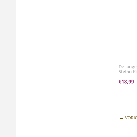
De jongen
Stefan R
€
18,99
VORI