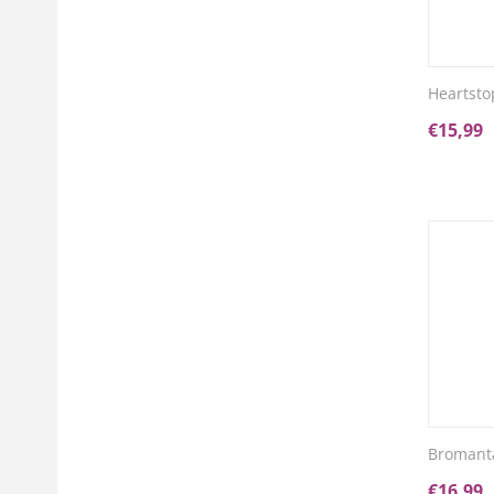
Heartsto
€
15,99
Bromanta
€
16,99