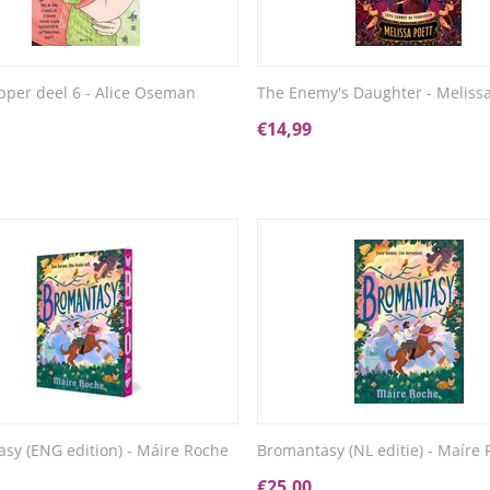
pper deel 6 - Alice Oseman
The Enemy's Daughter - Melissa
€
14,99
sy (ENG edition) - Máire Roche
Bromantasy (NL editie) - Maíre
€
25,00