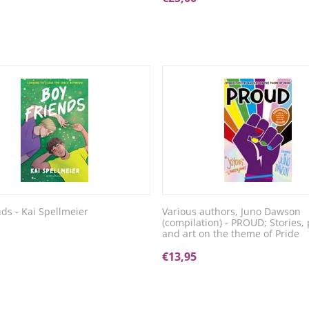
nds - Kai Spellmeier
Various authors, Juno Dawson
(compilation) - PROUD; Stories, 
and art on the theme of Pride
€
13,95