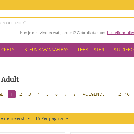
Kun je niet vinden wat je zoekt? Gebruik dan ons
bestelformulie
TICKETS
STEUN SAVANNAH BAY
LEESLIJSTEN
STUDIEB
 Adult
GE
1
2
3
4
5
6
7
8
VOLGENDE
2 - 16
e item eerst
15 Per pagina