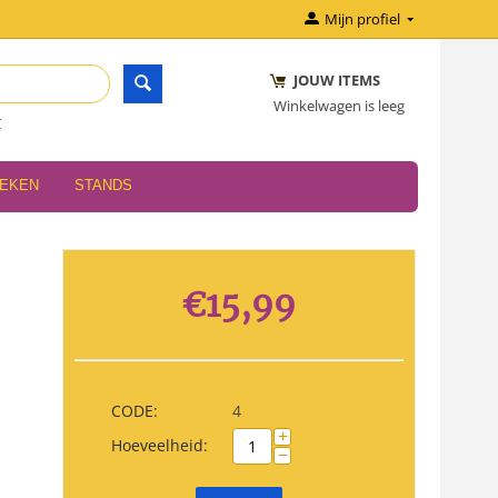
Mijn profiel
JOUW ITEMS
Winkelwagen is leeg
r
OEKEN
STANDS
€
15,99
CODE:
4
+
Hoeveelheid:
−