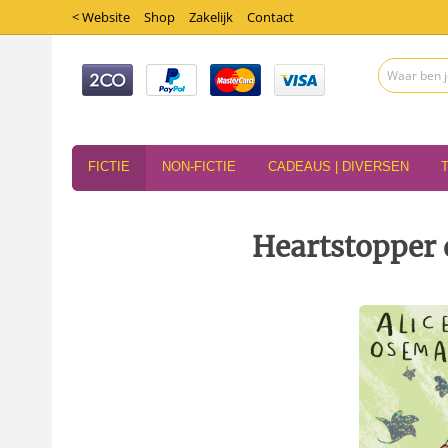
< Website
Shop
Zakelijk
Contact
FICTIE
NON-FICTIE
CADEAUS | DIVERSEN
Heartstopper 