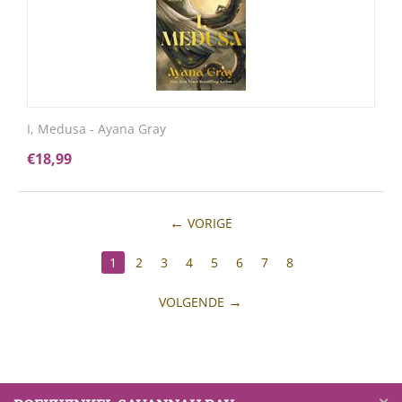
I, Medusa - Ayana Gray
€
18,99
VORIGE
1
2
3
4
5
6
7
8
VOLGENDE