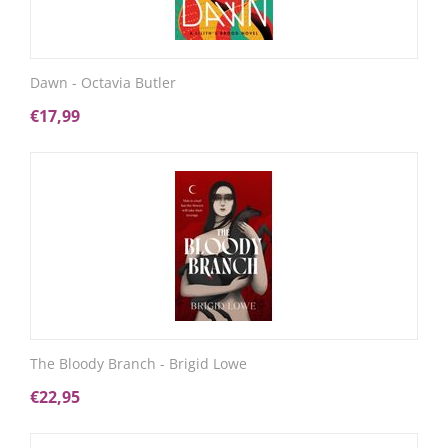
Dawn - Octavia Butler
€
17,99
The Bloody Branch - Brigid Lowe
€
22,95