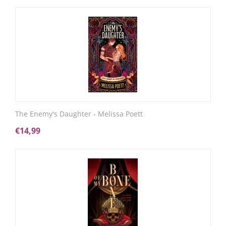
The Enemy's Daughter - Melissa Poett
€
14,99