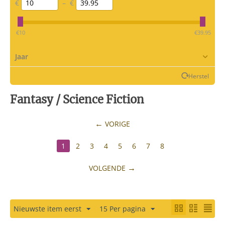
€
–
€
‎€
10
‎€
39.95
Jaar
Herstel
Fantasy / Science Fiction
VORIGE
1
2
3
4
5
6
7
8
VOLGENDE
Nieuwste item eerst
15 Per pagina