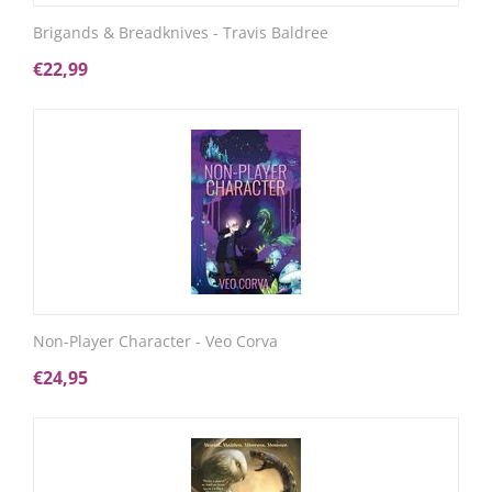
Brigands & Breadknives - Travis Baldree
€
22,99
Non-Player Character - Veo Corva
€
24,95