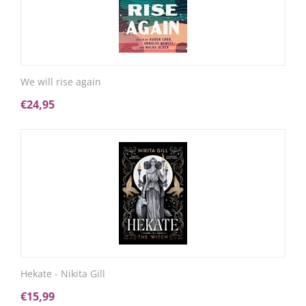
We will rise again
€
24,95
Hekate - Nikita Gill
€
15,99