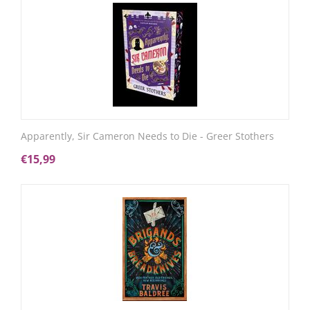
Apparently, Sir Cameron Needs to Die - Greer Stothers
€
15,99