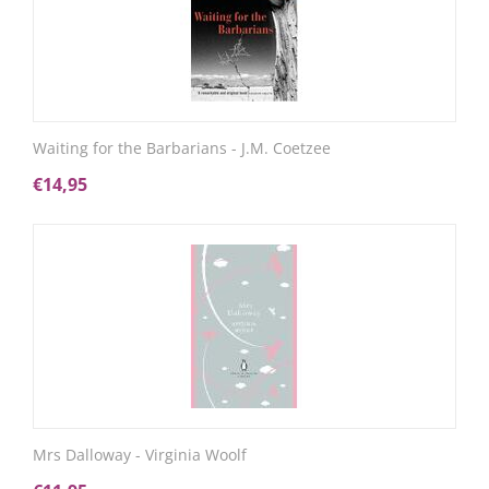
Waiting for the Barbarians - J.M. Coetzee
€
14,95
Mrs Dalloway - Virginia Woolf