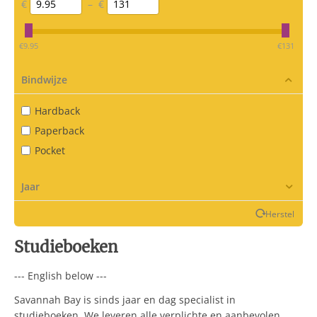
€
–
€
‎€
9.95
‎€
131
Bindwijze
Hardback
Paperback
Pocket
Jaar
Herstel
Studieboeken
--- English below ---
Savannah Bay is sinds jaar en dag specialist in
studieboeken. We leveren alle verplichte en aanbevolen