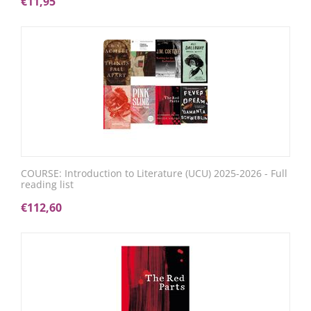
€
11,95
COURSE: Introduction to Literature (UCU) 2025-2026 - Full
reading list
€
112,60