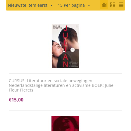
Nieuwste item eerst
15 Per pagina
CURSUS: Literatuur en sociale bewegingen:
Nederlandstalige literaturen en activisme BOEK: Julie -
Fleur Pierets
€
15,00