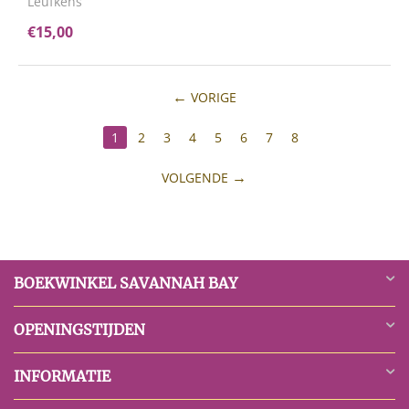
Leufkens
€
15,00
VORIGE
1
2
3
4
5
6
7
8
VOLGENDE
BOEKWINKEL SAVANNAH BAY
OPENINGSTIJDEN
INFORMATIE