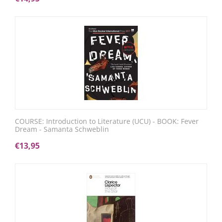
COURSE: Introduction to Literature (UCU) - BOOK: Fever
Dream - Samanta Schweblin
€
13,95