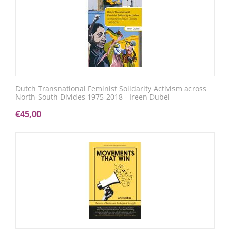
Dutch Transnational Feminist Solidarity Activism across
North-South Divides 1975-2018 - Ireen Dubel
€
45,00