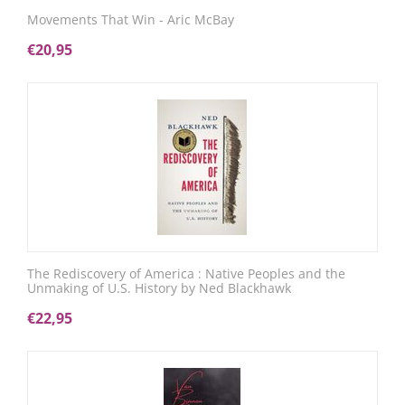
Movements That Win - Aric McBay
€
20,95
The Rediscovery of America : Native Peoples and the
Unmaking of U.S. History by Ned Blackhawk
€
22,95