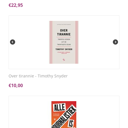
€
22,95
Over tirannie - Timothy Snyder
€
10,00