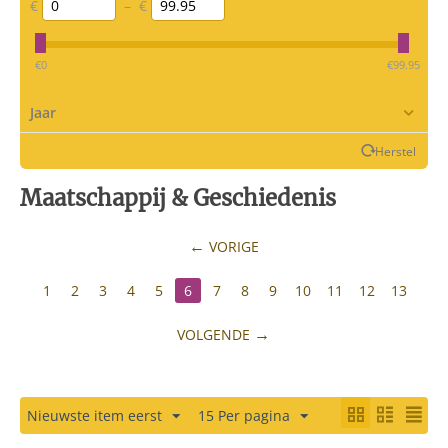
€
–
€
‎€
0
‎€
99.95
Jaar
Herstel
Maatschappij & Geschiedenis
VORIGE
1
2
3
4
5
6
7
8
9
10
11
12
13
VOLGENDE
Nieuwste item eerst
15 Per pagina