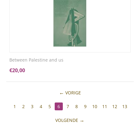
Between Palestine and us
€
20,00
VORIGE
1
2
3
4
5
6
7
8
9
10
11
12
13
VOLGENDE