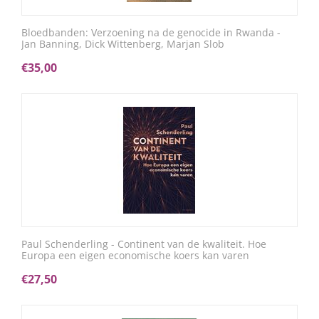
Bloedbanden: Verzoening na de genocide in Rwanda -
Jan Banning, Dick Wittenberg, Marjan Slob
€
35,00
Paul Schenderling - Continent van de kwaliteit. Hoe
Europa een eigen economische koers kan varen
€
27,50