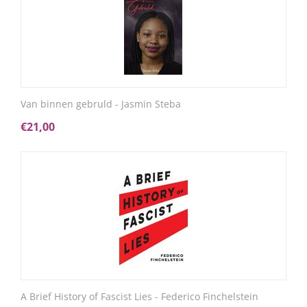
Van binnen gebruld - Jasmin Steba
€
21,00
A Brief History of Fascist Lies - Federico Finchelstein