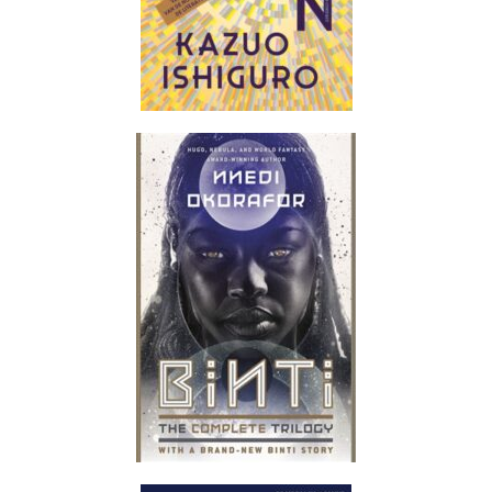
Agenda
Fictie
Geweest
Geweest
Lustrum
Nieuws
Non-fictie
Radio Savannah
Team Savannah
Uncategorized
Vacatures
Login
Vermeldingen feed