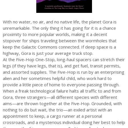
augustus 2026
juli 2026
With no water, no air, and no native life, the planet Gora is
juni 2026
unremarkable. The only thing it has going for it is a chance
proximity to more popular worlds, making it a decent
mei 2026
stopover for ships traveling between the wormholes that
april 2026
keep the Galactic Commons connected. If deep space is a
maart 2026
highway, Gora is just your average truck stop.
At the Five-Hop One-Stop, long-haul spacers can stretch their
februari 2026
legs (if they have legs, that is), and get fuel, transit permits,
januari 2026
and assorted supplies. The Five-Hop is run by an enterprising
alien and her sometimes helpful child, who work hard to
december 2025
provide a little piece of home to everyone passing through.
november 2025
When a freak technological failure halts all traffic to and from
oktober 2025
Gora, three strangers—all different species with different
aims—are thrown together at the Five-Hop. Grounded, with
september 2025
nothing to do but wait, the trio—an exiled artist with an
augustus 2025
appointment to keep, a cargo runner at a personal
juli 2025
crossroads, and a mysterious individual doing her best to help