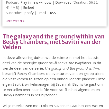
Podcast:
Play in new window
|
Download
(Duration: 56:32 —
Voor Medewerkers en Relaties
41.4MB) |
Embed
Scholen
Subscribe:
Spotify
|
Email
|
RSS
Advies en Expertise
Lees verder »
Verhuur
Over ons
The galaxy and the ground within van
Ons verhaal
Becky Chambers, met Savitri van der
Het Team
Velden
Smoelenboek
Stories of Belonging
In deze aflevering duiken we de ruimte in, met het laatste
Stichting De Luister
deel van de heerlijke queer sci-fi reeks
The Wayfarers
. In dit
vierde deel van de serie, t
he galaxy and the ground within,
Vacatures
bescrijft Becky Chambers de avonturen van een groep aliens
Steun ons
die vast komen te zitten op een onbeduidende planeet. Onze
Contact
eigen Savitri, winkelmanager bij Savannah Bay, is te gast om
Contact
te vertellen over haar liefde voor sci-fi in het algemeen en
Backy Chambers in het bijzonder.
Bestelformulier
Webshop
Wil je meekletsen met Lola en Suzanne? Laat het ons weten