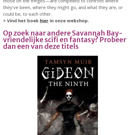
those on the fringes—are compelled to confront where
juni 2025
they’ve been, where they might go, and what they are, or
mei 2025
could be, to each other.
april 2025
> Vind het boek
hier
in onze webshop.
maart 2025
Op zoek naar andere Savannah Bay-
februari 2025
vriendelijke scifi en fantasy? Probeer
dan een van deze titels
januari 2025
december 2024
oktober 2024
juli 2023
juni 2023
mei 2023
april 2023
maart 2023
december 2022
oktober 2022
september 2022