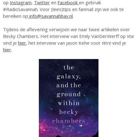
op
Instagram
,
Twitter
en
Facebook
en gebruik
#RadioSavannah. Voor (lees)tips en fanmail zijn we ook te
bereiken op
info@savannahbay.nl
.
Tijdens de aflevering verwijzen we naar twee artikelen over
Becky Chambers. Het interview van Emily VanDerWerff op
Vox
vind je
hier
, het interview van jason Kehe voor
Wire
vind je
hier
.
23 augustus: Lazy Queer
Sunday
26 juli: Lazy Queer Sunday
Vrijwilliger: Medewerker
Financiële Administratie
Summer Stories 2026
21 juni: Lazy Queer Sunday