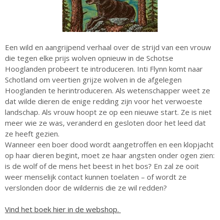
juli 2026
juni 2026
mei 2026
Een wild en aangrijpend verhaal over de strijd van een vrouw
april 2026
die tegen elke prijs wolven opnieuw in de Schotse
maart 2026
Hooglanden probeert te introduceren. Inti Flynn komt naar
Schotland om veertien grijze wolven in de afgelegen
februari 2026
Hooglanden te herintroduceren. Als wetenschapper weet ze
januari 2026
dat wilde dieren de enige redding zijn voor het verwoeste
december 2025
landschap. Als vrouw hoopt ze op een nieuwe start. Ze is niet
meer wie ze was, veranderd en gesloten door het leed dat
november 2025
ze heeft gezien.
oktober 2025
Wanneer een boer dood wordt aangetroffen en een klopjacht
september 2025
op haar dieren begint, moet ze haar angsten onder ogen zien:
is de wolf of de mens het beest in het bos? En zal ze ooit
augustus 2025
weer menselijk contact kunnen toelaten – of wordt ze
juli 2025
verslonden door de wildernis die ze wil redden?
juni 2025
Vind het boek hier in de webshop.
mei 2025