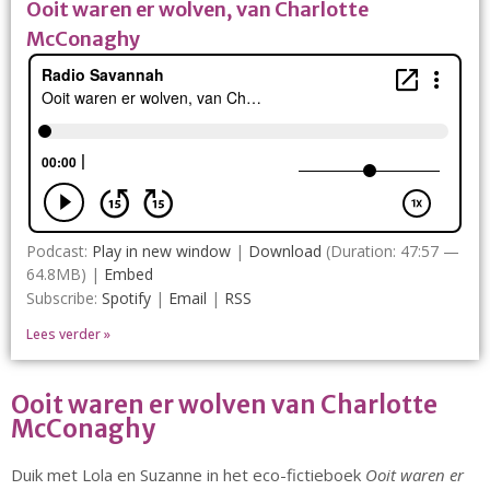
Ooit waren er wolven, van Charlotte
Advies en Expertise
McConaghy
Verhuur
Over ons
Ons verhaal
Het Team
Smoelenboek
Stories of Belonging
Stichting De Luister
Podcast:
Play in new window
|
Download
(Duration: 47:57 —
Vacatures
64.8MB) |
Embed
Steun ons
Subscribe:
Spotify
|
Email
|
RSS
Contact
Lees verder »
Contact
Bestelformulier
Ooit waren er wolven van Charlotte
Webshop
McConaghy
Duik met Lola en Suzanne in het eco-fictieboek
Ooit waren er