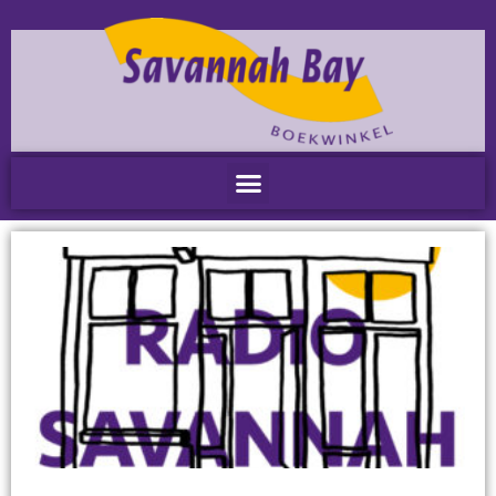
Home
Nieuws
Nieuws
Nieuwsbrieven
Podcast
Agenda
Summer Stories 2026
Zakelijk
Algemeen
Verkoop op locatie
Voor Medewerkers en Relaties
Scholen