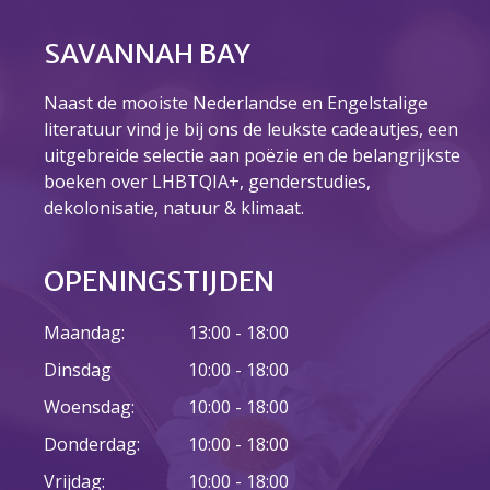
april 2021
maart 2021
SAVANNAH BAY
februari 2021
januari 2021
Naast de mooiste Nederlandse en Engelstalige
literatuur vind je bij ons de leukste cadeautjes, een
december 2020
uitgebreide selectie aan poëzie en de belangrijkste
oktober 2020
boeken over LHBTQIA+, genderstudies,
september 2020
dekolonisatie, natuur & klimaat.
juli 2020
juni 2020
OPENINGSTIJDEN
mei 2020
april 2020
Maandag:
13:00 - 18:00
januari 2020
Dinsdag
10:00 - 18:00
Woensdag:
10:00 - 18:00
Donderdag:
10:00 - 18:00
Agenda
Vrijdag:
10:00 - 18:00