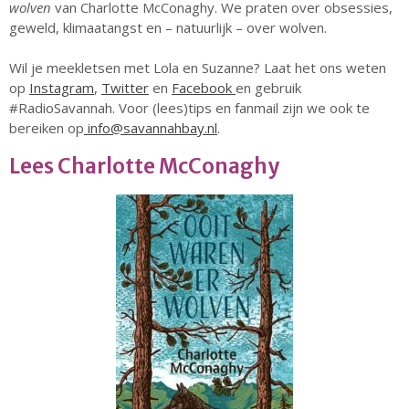
wolven
van Charlotte McConaghy. We praten over obsessies,
geweld, klimaatangst en – natuurlijk – over wolven.
Wil je meekletsen met Lola en Suzanne? Laat het ons weten
op
Instagram
,
Twitter
en
Facebook
en gebruik
#RadioSavannah. Voor (lees)tips en fanmail zijn we ook te
23 augustus: Lazy Queer
bereiken op
info@savannahbay.nl
.
Sunday
26 juli: Lazy Queer Sunday
Lees Charlotte McConaghy
Vrijwilliger: Medewerker
Financiële Administratie
Summer Stories 2026
21 juni: Lazy Queer Sunday
augustus 2026