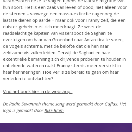
vastbesloten deze te volgen tijdens de laatste migratie van
juli 2022
hun soort. Het is een zaak van leven of dood, niet alleen voor
juni 2022
de sternen – vanwege een massa-extinctie nagenoeg de
mei 2022
laatste dieren op aarde – maar ook voor Franny zelf, die een
duister geheim met zich meedraagt. Ze weet de
april 2022
raadselachtige kapitein van vissersboot de Saghani te
maart 2022
overtuigen om haar van Groenland naar Antarctica te varen,
de vogels achterna, met de belofte dat die hen naar
februari 2022
zeldzame vis zullen leiden. Terwijl de Saghani en haar
januari 2022
excentrieke bemanning zich drijvende proberen te houden in
december 2021
onbekende wateren raakt Franny steeds meer verstrikt in
haar herinneringen. Hoe ver is ze bereid te gaan om haar
november 2021
verleden te ontvluchten?
oktober 2021
september 2021
Vind het boek hier in de webshop.
augustus 2021
De Radio Savannah theme song werd gemaakt door
Guflux
. Het
juli 2021
logo is gemaakt door
Rike Blom
.
juni 2021
mei 2021