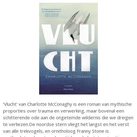
april 2025
maart 2025
februari 2025
januari 2025
december 2024
oktober 2024
juli 2023
juni 2023
mei 2023
april 2023
maart 2023
december 2022
‘Vlucht’ van Charlotte McConaghy is een roman van mythische
proporties over trauma en verwerking, maar bovenal een
oktober 2022
schitterende ode aan de ongetemde wildernis die we dreigen
september 2022
te verliezen.De noordse stern vliegt het langst en het verst
augustus 2022
van alle trekvogels, en ornitholoog Franny Stone is