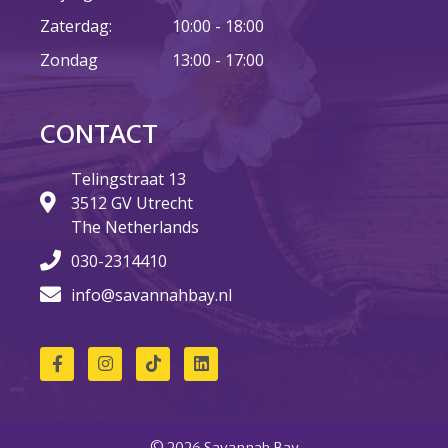
Fictie
Zaterdag:
10:00 - 18:00
Geweest
Zondag
13:00 - 17:00
Geweest
Lustrum
Nieuws
CONTACT
Non-fictie
Telingstraat 13
Radio Savannah
3512 GV Utrecht
Team Savannah
The Netherlands
Uncategorized
030-2314410
Vacatures
info@savannahbay.nl
Login
Vermeldingen feed
Reacties feed
© 2026 Savannah Bay