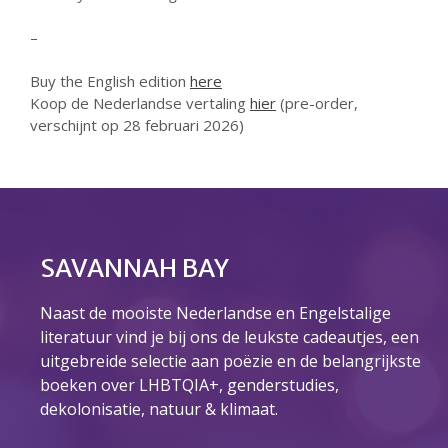
maart 2025
–
februari 2025
Buy the English edition
here
januari 2025
Koop de Nederlandse vertaling
hier
(pre-order,
december 2024
verschijnt op 28 februari 2026)
oktober 2024
juli 2023
juni 2023
mei 2023
SAVANNAH BAY
april 2023
maart 2023
Naast de mooiste Nederlandse en Engelstalige
december 2022
literatuur vind je bij ons de leukste cadeautjes, een
oktober 2022
uitgebreide selectie aan poëzie en de belangrijkste
september 2022
boeken over LHBTQIA+, genderstudies,
dekolonisatie, natuur & klimaat.
augustus 2022
juli 2022