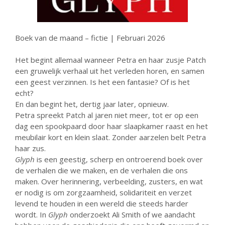
Boek van de maand – fictie | Februari 2026
23 augustus: Lazy Queer
Het begint allemaal wanneer Petra en haar zusje Patch
Sunday
een gruwelijk verhaal uit het verleden horen, en samen
26 juli: Lazy Queer Sunday
een geest verzinnen. Is het een fantasie? Of is het
echt?
Vrijwilliger: Medewerker
Financiële Administratie
En dan begint het, dertig jaar later, opnieuw.
Petra spreekt Patch al jaren niet meer, tot er op een
Summer Stories 2026
dag een spookpaard door haar slaapkamer raast en het
21 juni: Lazy Queer Sunday
meubilair kort en klein slaat. Zonder aarzelen belt Petra
haar zus.
Glyph
is een geestig, scherp en ontroerend boek over
de verhalen die we maken, en de verhalen die ons
maken. Over herinnering, verbeelding, zusters, en wat
er nodig is om zorgzaamheid, solidariteit en verzet
levend te houden in een wereld die steeds harder
augustus 2026
wordt. In
Glyph
onderzoekt Ali Smith of we aandacht