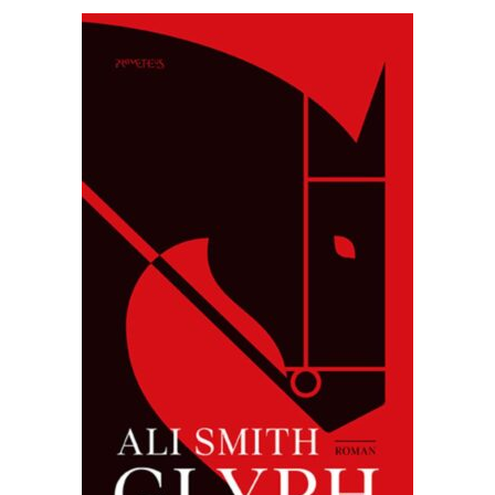
Advies en Expertise
Verhuur
Over ons
Ons verhaal
Het Team
Smoelenboek
Stories of Belonging
Stichting De Luister
Vacatures
Steun ons
Contact
Contact
Bestelformulier
Webshop