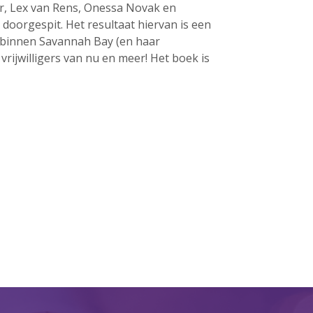
r, Lex van Rens, Onessa Novak en
oorgespit. Het resultaat hiervan is een
t binnen Savannah Bay (en haar
23 augustus: Lazy Queer
rijwilligers van nu en meer! Het boek is
Sunday
26 juli: Lazy Queer Sunday
Vrijwilliger: Medewerker
Financiële Administratie
Summer Stories 2026
21 juni: Lazy Queer Sunday
augustus 2026
juli 2026