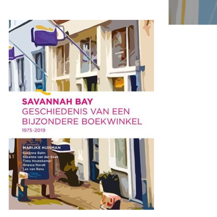
Over ons
Ons verhaal
Het Team
Smoelenboek
Stories of Belonging
Stichting De Luister
Vacatures
Steun ons
Contact
Contact
Bestelformulier
Webshop