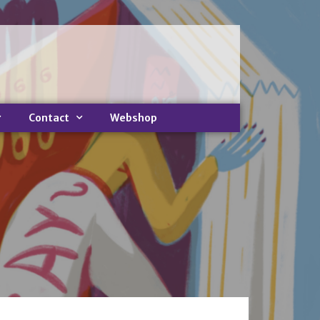
Home
Nieuws
Nieuws
Contact
Webshop
Nieuwsbrieven
Podcast
Agenda
Summer Stories 2026
Zakelijk
Algemeen
Verkoop op locatie
Voor Medewerkers en Relaties
Scholen
Advies en Expertise
Verhuur