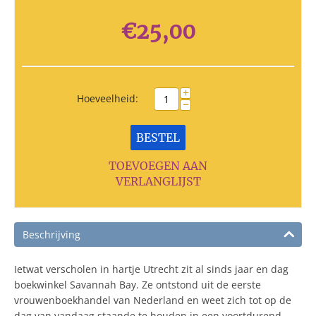
€
25,00
+
Hoeveelheid:
−
BESTEL
TOEVOEGEN AAN
VERLANGLIJST
Beschrijving
Ietwat verscholen in hartje Utrecht zit al sinds jaar en dag
boekwinkel Savannah Bay. Ze ontstond uit de eerste
vrouwenboekhandel van Nederland en weet zich tot op de
dag van vandaag staande te houden in een voortdurend