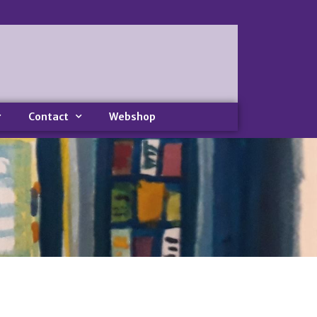
Home
Nieuws
Nieuws
Nieuwsbrieven
Contact
Webshop
Podcast
Agenda
Summer Stories 2026
Zakelijk
Algemeen
Verkoop op locatie
Voor Medewerkers en Relaties
Scholen
Advies en Expertise
Verhuur