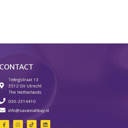
Over ons
Ons verhaal
Het Team
Smoelenboek
Stories of Belonging
Stichting De Luister
Vacatures
Steun ons
Contact
CONTACT
Contact
Telingstraat 13
Bestelformulier
3512 GV Utrecht
Webshop
The Netherlands
030-2314410
info@savannahbay.nl