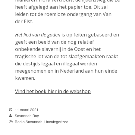
juli 2022
heeft afgelegd aan het papier toe. Dit zal
juni 2022
leiden tot de roemloze ondergang van Van
der Elst.
mei 2022
april 2022
Het lied van de goden
is op feiten gebaseerd en
maart 2022
geeft een beeld van de nog relatief
februari 2022
onbekende slavernij in de Oost en het
tragische lot van de tot slaafgemaakten raakt
januari 2022
die destijds legaal en illegaal werden
december 2021
meegenomen en in Nederland aan hun einde
november 2021
kwamen.
oktober 2021
Vind het boek hier in de webshop
september 2021
augustus 2021
11 maart 2021
juli 2021
Savannah Bay
juni 2021
Radio Savannah
,
Uncategorized
mei 2021