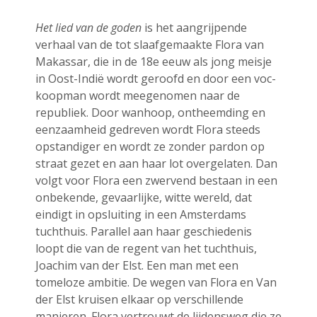
april 2025
Het lied van de goden
is het aangrijpende
maart 2025
verhaal van de tot slaafgemaakte Flora van
februari 2025
Makassar, die in de 18e eeuw als jong meisje
januari 2025
in Oost-Indië wordt geroofd en door een voc-
koopman wordt meegenomen naar de
december 2024
republiek. Door wanhoop, ontheemding en
oktober 2024
eenzaamheid gedreven wordt Flora steeds
juli 2023
opstandiger en wordt ze zonder pardon op
juni 2023
straat gezet en aan haar lot overgelaten. Dan
mei 2023
volgt voor Flora een zwervend bestaan in een
onbekende, gevaarlijke, witte wereld, dat
april 2023
eindigt in opsluiting in een Amsterdams
maart 2023
tuchthuis. Parallel aan haar geschiedenis
december 2022
loopt die van de regent van het tuchthuis,
oktober 2022
Joachim van der Elst. Een man met een
tomeloze ambitie. De wegen van Flora en Van
september 2022
der Elst kruisen elkaar op verschillende
augustus 2022
manieren. Flora vertrouwt de lijdensweg die ze