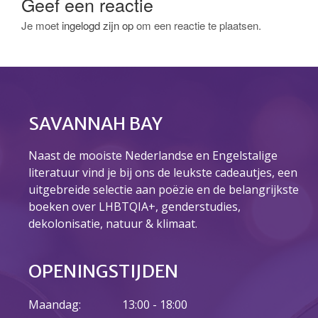
Geef een reactie
april 2021
Je moet
ingelogd zijn op
om een reactie te plaatsen.
maart 2021
februari 2021
januari 2021
december 2020
oktober 2020
SAVANNAH BAY
september 2020
juli 2020
Naast de mooiste Nederlandse en Engelstalige
literatuur vind je bij ons de leukste cadeautjes, een
juni 2020
uitgebreide selectie aan poëzie en de belangrijkste
mei 2020
boeken over LHBTQIA+, genderstudies,
april 2020
dekolonisatie, natuur & klimaat.
januari 2020
OPENINGSTIJDEN
Agenda
Maandag:
13:00 - 18:00