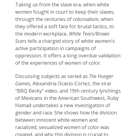
Taking us from the slave era, when white
women fought in court to keep their slaves,
through the centuries of colonialism, when
they offered a soft face for brutal tactics, to
the modern workplace,
White Tears/Brown
23 augustus: Lazy Queer
Scars
tells a charged story of white women’s
Sunday
active participation in campaigns of
26 juli: Lazy Queer Sunday
oppression. It offers a long overdue validation
Vrijwilliger: Medewerker
of the experiences of women of color.
Financiële Administratie
Discussing subjects as varied as
The Hunger
Summer Stories 2026
Games
, Alexandria Ocasio-Cortez, the viral
21 juni: Lazy Queer Sunday
“BBQ Becky” video, and 19th century lynchings
of Mexicans in the American Southwest, Ruby
Hamad undertakes a new investigation of
gender and race. She shows how the division
between innocent white women and
racialized, sexualized women of color was
created, and why this division is crucial to
augustus 2026