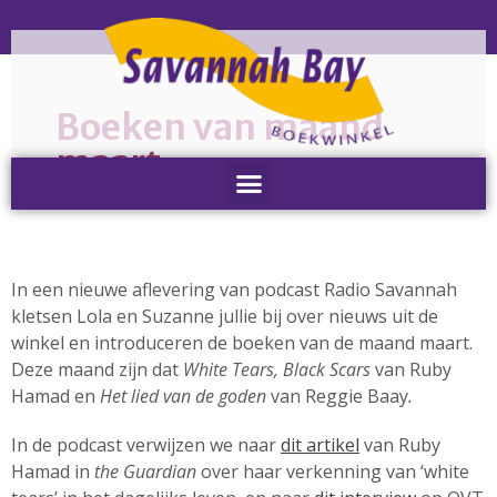
Boeken van maand
Home
maart
Nieuws
Nieuws
Nieuwsbrieven
Podcast
In een nieuwe aflevering van podcast Radio Savannah
Agenda
kletsen Lola en Suzanne jullie bij over nieuws uit de
Summer Stories 2026
winkel en introduceren de boeken van de maand maart.
Deze maand zijn dat
White Tears, Black Scars
van Ruby
Zakelijk
Hamad en
Het lied van de goden
van Reggie Baay
.
Algemeen
Verkoop op locatie
In de podcast verwijzen we naar
dit artikel
van Ruby
Voor Medewerkers en Relaties
Hamad in
the Guardian
over haar verkenning van ‘white
Scholen