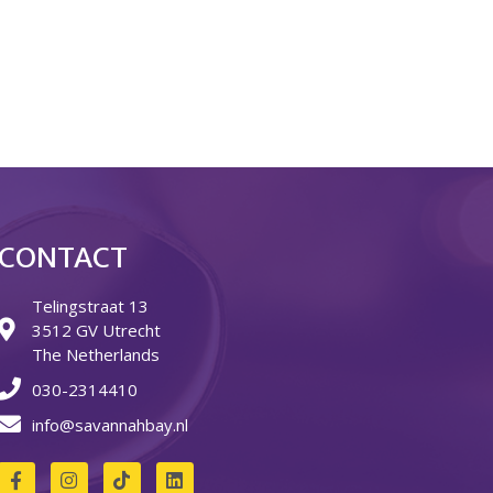
Over ons
Ons verhaal
Het Team
Smoelenboek
Stories of Belonging
Stichting De Luister
Vacatures
Steun ons
Contact
CONTACT
Contact
Telingstraat 13
Bestelformulier
3512 GV Utrecht
Webshop
The Netherlands
030-2314410
info@savannahbay.nl