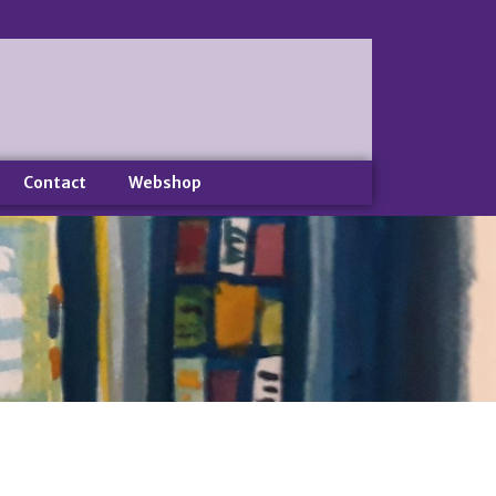
Home
Nieuws
Nieuws
Nieuwsbrieven
Contact
Webshop
Podcast
Agenda
Summer Stories 2026
Zakelijk
Algemeen
Verkoop op locatie
Voor Medewerkers en Relaties
Scholen
Advies en Expertise
Verhuur