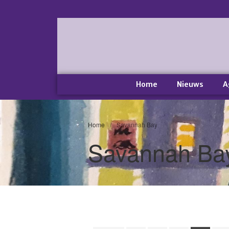
Home
Nieuws
A
Home
/
Savannah Bay
Savannah Ba