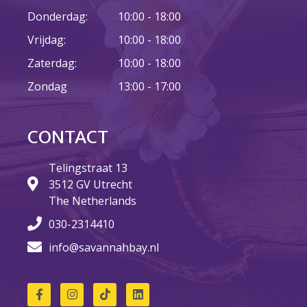
Fictie
Donderdag:
10:00 - 18:00
Geweest
Vrijdag:
10:00 - 18:00
Geweest
Zaterdag:
10:00 - 18:00
Lustrum
Nieuws
Zondag
13:00 - 17:00
Non-fictie
Radio Savannah
CONTACT
Team Savannah
Uncategorized
Telingstraat 13
3512 GV Utrecht
Vacatures
The Netherlands
030-2314410
info@savannahbay.nl
Login
Vermeldingen feed
Reacties feed