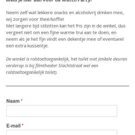
april 2025
Neem zelf wat lekkere snacks en alcoholvrij drinken mee,
maart 2025
wij zorgen voor thee/koffie!
februari 2025
Met langere tijd stilzitten kan het fris zijn in de winkel, dus
januari 2025
vergeet niet om een fijne warme trui aan te doen, en
neem als je het fijn vindt een dekentje mee of eventueel
december 2024
een extra kussentje.
oktober 2024
juli 2023
De winkel is rolstoeltoegankelijk, het toilet niet (enkele deuren
verderop is bij filmtheater Slachtstraat wel een
juni 2023
rolstoeltoegankelijk toilet).
mei 2023
april 2023
maart 2023
Naam
*
december 2022
oktober 2022
september 2022
E-mail
*
augustus 2022