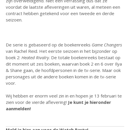
zijn overweldigend. Niet een verrassing dus dat ze
juli 2026
voordat de laatste afleveringen uit waren, al meteen een
contract hebben getekend voor een tweede en derde
juni 2026
seizoen.
mei 2026
april 2026
maart 2026
De serie is gebaseerd op de boekenreeks
Game Changers
februari 2026
van Rachel Reid. Het eerste seizoen in het bijzonder op
boek 2:
Heated Rivalry
. De totale boekenreeks bestaat op
januari 2026
dit moment uit zes boeken, waarvan boek 2 en 6 over Ilya
december 2025
& Shane gaan, de hoofdpersonen in de tv-serie. Maar ook
november 2025
personages uit de andere boeken komen in de tv-serie
voor.
oktober 2025
september 2025
Wij hebben er enorm veel zin in en hopen je 13 februari te
augustus 2025
zien voor de vierde aflevering!
Je kunt je hieronder
aanmelden!
juli 2025
juni 2025
mei 2025
Meld je hier aan voor de Watch Party!