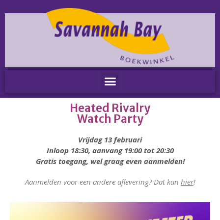
Home
Nieuws
Nieuws
Heated Rivalry
Nieuwsbrieven
Watch Party
Podcast
Agenda
Vrijdag 13 februari
Summer Stories 2026
Inloop 18:30, aanvang 19:00 tot 20:30
Gratis toegang, wel graag even aanmelden!
Zakelijk
Algemeen
Aanmelden voor een andere aflevering? Dat kan
hier
!
Verkoop op locatie
Voor Medewerkers en Relaties
Scholen