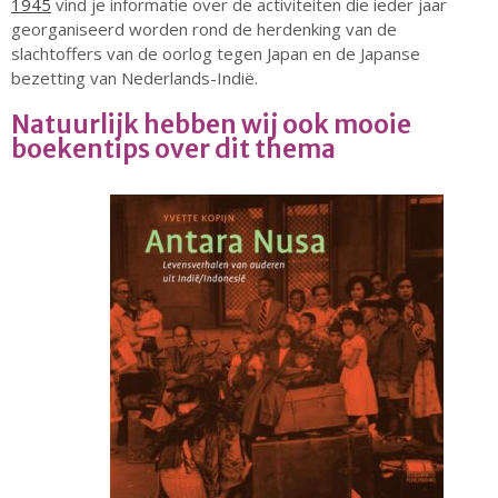
1945
vind je informatie over de activiteiten die ieder jaar
augustus 2026
georganiseerd worden rond de herdenking van de
slachtoffers van de oorlog tegen Japan en de Japanse
juli 2026
bezetting van Nederlands-Indië.
juni 2026
Natuurlijk hebben wij ook mooie
mei 2026
boekentips over dit thema
april 2026
maart 2026
februari 2026
januari 2026
december 2025
november 2025
oktober 2025
september 2025
augustus 2025
juli 2025
juni 2025