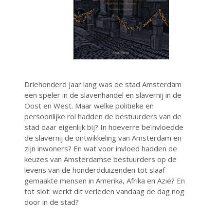
mei 2021
april 2021
maart 2021
februari 2021
januari 2021
december 2020
Driehonderd jaar lang was de stad Amsterdam
oktober 2020
een speler in de slavenhandel en slavernij in de
september 2020
Oost en West. Maar welke politieke en
persoonlijke rol hadden de bestuurders van de
juli 2020
stad daar eigenlijk bij? In hoeverre beïnvloedde
juni 2020
de slavernij de ontwikkeling van Amsterdam en
mei 2020
zijn inwoners? En wat voor invloed hadden de
keuzes van Amsterdamse bestuurders op de
april 2020
levens van de honderdduizenden tot slaaf
januari 2020
gemaakte mensen in Amerika, Afrika en Azië? En
tot slot: werkt dit verleden vandaag de dag nog
door in de stad?