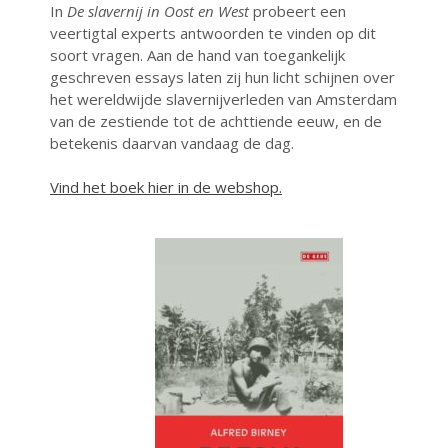
Agenda
In
De slavernij in Oost en West
probeert een
veertigtal experts antwoorden te vinden op dit
Fictie
soort vragen. Aan de hand van toegankelijk
Geweest
geschreven essays laten zij hun licht schijnen over
Geweest
het wereldwijde slavernijverleden van Amsterdam
van de zestiende tot de achttiende eeuw, en de
Lustrum
betekenis daarvan vandaag de dag.
Nieuws
Non-fictie
Vind het boek hier in de webshop.
Radio Savannah
Team Savannah
Uncategorized
Vacatures
Login
Vermeldingen feed