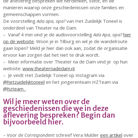
de aflevering bespreken we herdenken, stilte, en de
manieren waarop onze geschiedenissen onze families en
Scholen
gemeenschappen vormen.
Advies en Expertise
De voorstelling
Ada apa, opa?
van Het Zuidelijk Toneel is
Verhuur
onderdeel van Theater na de Dam.
Over ons
– Vanaf 4 mei vind je de audiovoorstelling
Ada Apa, opa?
hier
Ons verhaal
op de website
. Woon je in Tilburg en wil je de wandelroute
gaan lopen? Meld je hier dan ook aan, zodat de organisatie
Het Team
ervoor kan zorgen dat het niet te druk wordt.
Smoelenboek
– Meer informatie over Theater na de Dam vind je op hun
Stories of Belonging
website:
www.theaternadedam.nl
.
Stichting De Luister
– Je vindt Het Zuidelijk Toneel op Instagram via
@hetzuidelijktoneel
en het jongerenteam HZTeam via
Vacatures
@hzteam_
.
Steun ons
Contact
Wil je meer weten over de
geschiedenissen die we in deze
Contact
aflevering bespreken? Begin dan
Bestelformulier
bijvoorbeeld hier.
Webshop
– Voor
de Correspondent
schreef Vera Mulder
een artikel
over