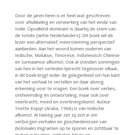
mei 2025
april 2025
Door de jaren heen is er heel wat geschreven
over afwikkeling en verwerking van het einde van
maart 2025
Indië. Opvallend dominant is daarbij de stem van
februari 2025
de totoks [witte Nederlanders]. Dit boek wil de
januari 2025
lezer een alternatief, meerstemmig perspectief
aanbieden. Aan het woord komen ouderen van
december 2024
Indische, Molukse, Timorese, Indonesisch-Chinese
oktober 2024
en Surinaamse afkomst. Ook al stonden sommigen
juli 2023
van hen in het verleden lijnrecht tegenover elkaar,
in dit boek krijgt ieder de gelegenheid om hun kant
juni 2023
van het verhaal te vertellen en daar alsnog
mei 2023
erkenning voor te vragen. Een boek over verlies,
april 2023
ontheemding en ontworteling, maar ook over
veerkracht, moed en overlevingskunst. Auteur
maart 2023
Yvette Kopijn (Aruba, 1966) is van Indische
december 2022
afkomst. Al twintig jaar zet zij zich in om
oktober 2022
verborgen verhalen en geschiedenissen van
(koloniale) migranten op te sporen en zichtbaar te
september 2022
maken in boeken, artikelen, blogs en