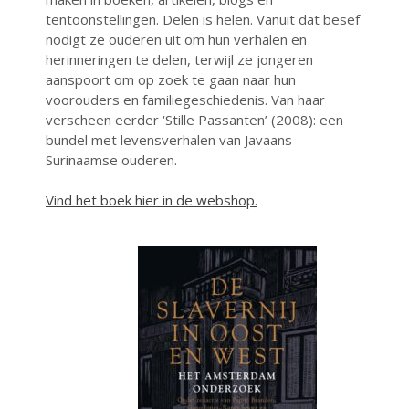
augustus 2022
tentoonstellingen. Delen is helen. Vanuit dat besef
juli 2022
nodigt ze ouderen uit om hun verhalen en
herinneringen te delen, terwijl ze jongeren
juni 2022
aanspoort om op zoek te gaan naar hun
mei 2022
voorouders en familiegeschiedenis. Van haar
april 2022
verscheen eerder ‘Stille Passanten’ (2008): een
bundel met levensverhalen van Javaans-
maart 2022
Surinaamse ouderen.
februari 2022
januari 2022
Vind het boek hier in de webshop.
december 2021
november 2021
oktober 2021
september 2021
augustus 2021
juli 2021
juni 2021