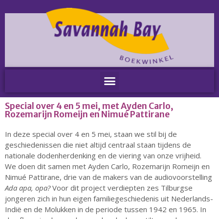
Home
Nieuws
Special over 4 en 5 mei, met Ayden Carlo,
Nieuws
Rozemarijn Romeijn en Nimué Pattirane
Nieuwsbrieven
In deze special over 4 en 5 mei, staan we stil bij de
Podcast
geschiedenissen die niet altijd centraal staan tijdens de
Agenda
nationale dodenherdenking en de viering van onze vrijheid.
Summer Stories 2026
We doen dit samen met Ayden Carlo, Rozemarijn Romeijn en
Nimué Pattirane, drie van de makers van de audiovoorstelling
Zakelijk
Ada apa, opa?
Voor dit project verdiepten zes Tilburgse
Algemeen
jongeren zich in hun eigen familiegeschiedenis uit Nederlands-
Verkoop op locatie
Indië en de Molukken in de periode tussen 1942 en 1965. In
Voor Medewerkers en Relaties