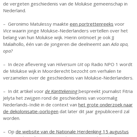
de vergeten geschiedenis van de Molukse gemeenschap in
Nederland.
– Geronimo Matulessy maakte
een portrettenreeks
voor
Vice
waarin jonge Molukse-Nederlanders vertellen over het
belang van hun Molukse wijk. Hierin ontmoet je ook JJ
Malaihollo, één van de jongeren die deelneemt aan
Ada apa,
23 augustus: Lazy Queer
opa?
Sunday
26 juli: Lazy Queer Sunday
– In deze aflevering van
Hilversum Uit
op Radio NPO 1 wordt
de Molukse wijk in Moorderecht bezocht om verhalen te
Vrijwilliger: Medewerker
verzamelen over de geschiedenis van Molukse-Nederlanders.
Financiële Administratie
Summer Stories 2026
– In dit artikel voor
de Kanttekening
bespreekt journalist Fitria
21 juni: Lazy Queer Sunday
Jelyta het zwijgen rond de geschiedenis van voormalig
Nederlands-Indië in de context van
het grote onderzoek naar
de dekolonisatie-oorlogen
dat later dit jaar gepubliceerd zal
worden.
– Op
de website van de Nationale Herdenking 15 augustus