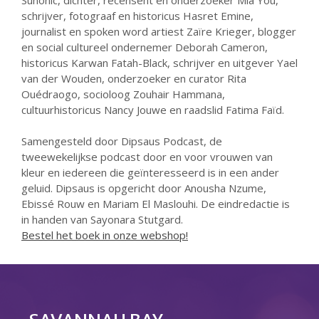
april 2025
schrijver, fotograaf en historicus Hasret Emine,
maart 2025
journalist en spoken word artiest Zaïre Krieger, blogger
februari 2025
en social cultureel ondernemer Deborah Cameron,
historicus Karwan Fatah-Black, schrijver en uitgever Yael
januari 2025
van der Wouden, onderzoeker en curator Rita
december 2024
Ouédraogo, socioloog Zouhair Hammana,
oktober 2024
cultuurhistoricus Nancy Jouwe en raadslid Fatima Faïd.
juli 2023
Samengesteld door Dipsaus Podcast, de
juni 2023
tweewekelijkse podcast door en voor vrouwen van
mei 2023
kleur en iedereen die geïnteresseerd is in een ander
geluid. Dipsaus is opgericht door Anousha Nzume,
april 2023
Ebissé Rouw en Mariam El Maslouhi. De eindredactie is
maart 2023
in handen van Sayonara Stutgard.
december 2022
Bestel het boek in onze webshop!
oktober 2022
september 2022
augustus 2022
juli 2022