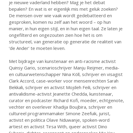
je nieuwe vaderland hebben? Mag je het debat
juli 2026
bepalen? En wat is er eigenlijk mis met geluk zoeken?
juni 2026
De mensen over wie vaak wordt gedebatteerd en
mei 2026
gesproken, komen nu zelf aan het woord – op hun
manier, in hun eigen stijl, en in hun eigen taal. Ze laten je
april 2026
ongefilterd en ongezouten zien hoe het is om
maart 2026
structureel, van generatie op generatie de realiteit van
februari 2026
‘de Ander’ te moeten leven.
januari 2026
Met bijdrage van kunstenaar en anti-racisme activist
december 2025
Quinsy Gario, scenarioschrijver Manju Reijmer, media-
november 2025
en cultuurwetenschapper Nina Köll, schrijver en visagist
Clark Accord, case-worker voor mensenrechten Sarah
oktober 2025
Bekkali, schrijver en activist Mojdeh Feili, schrijver en
september 2025
antivalidisme-activist Jeanette Chedda, kunstenaar,
augustus 2025
curator en podcaster Richard Kofi, moeder, echtgenote,
vechter en overlever Khadija Boujbira, schrijver en
juli 2025
cultureel programmamaker Simone Zeefuik, jurist,
juni 2025
activist en politica Olave Nduwanje, spoken-word
mei 2025
artiest en activist Tirsa With, queer activist Dino
Suhonic, dichter, recensent en onderzoeker Mia You,