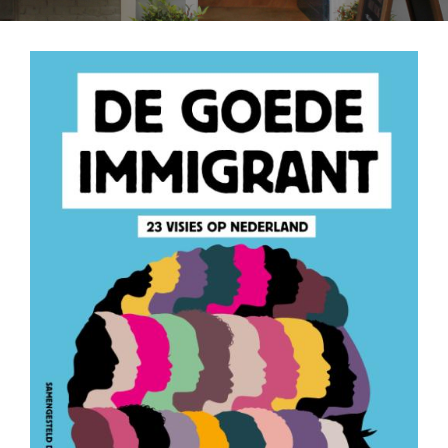
Advies en Expertise
Verhuur
Over ons
Ons verhaal
Het Team
Smoelenboek
Stories of Belonging
Stichting De Luister
Vacatures
Steun ons
Contact
Contact
Bestelformulier
Webshop