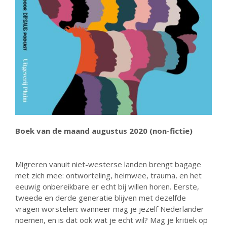
23 augustus: Lazy Queer
Sunday
26 juli: Lazy Queer Sunday
Vrijwilliger: Medewerker
Financiële Administratie
Summer Stories 2026
Boek van de maand augustus 2020 (non-fictie)
21 juni: Lazy Queer Sunday
Migreren vanuit niet-westerse landen brengt bagage
met zich mee: ontworteling, heimwee, trauma, en het
eeuwig onbereikbare er echt bij willen horen. Eerste,
tweede en derde generatie blijven met dezelfde
vragen worstelen: wanneer mag je jezelf Nederlander
augustus 2026
noemen, en is dat ook wat je echt wil? Mag je kritiek op