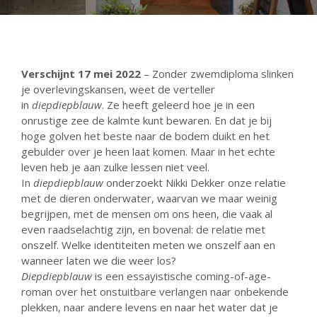
Verhuur
Over ons
Ons verhaal
Het Team
Verschijnt 17 mei 2022
– Zonder zwemdiploma slinken
Smoelenboek
je overlevingskansen, weet de verteller
Stories of Belonging
in
diepdiepblauw
. Ze heeft geleerd hoe je in een
Stichting De Luister
onrustige zee de kalmte kunt bewaren. En dat je bij
hoge golven het beste naar de bodem duikt en het
Vacatures
gebulder over je heen laat komen. Maar in het echte
Steun ons
leven heb je aan zulke lessen niet veel.
Contact
In
diepdiepblauw
onderzoekt Nikki Dekker onze relatie
Contact
met de dieren onderwater, waarvan we maar weinig
Bestelformulier
begrijpen, met de mensen om ons heen, die vaak al
even raadselachtig zijn, en bovenal: de relatie met
Webshop
onszelf. Welke identiteiten meten we onszelf aan en
wanneer laten we die weer los?
Diepdiepblauw
is een essayistische coming-of-age-
roman over het onstuitbare verlangen naar onbekende
plekken, naar andere levens en naar het water dat je