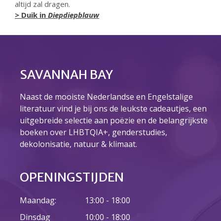
altijd zal dragen.
> Duik in
Diepdiepblauw
23 augustus: Lazy Queer
Sunday
26 juli: Lazy Queer Sunday
SAVANNAH BAY
Vrijwilliger: Medewerker
Financiële Administratie
Naast de mooiste Nederlandse en Engelstalige
Summer Stories 2026
literatuur vind je bij ons de leukste cadeautjes, een
21 juni: Lazy Queer Sunday
uitgebreide selectie aan poëzie en de belangrijkste
boeken over LHBTQIA+, genderstudies,
dekolonisatie, natuur & klimaat.
OPENINGSTIJDEN
augustus 2026
Maandag:
13:00 - 18:00
juli 2026
Dinsdag
10:00 - 18:00