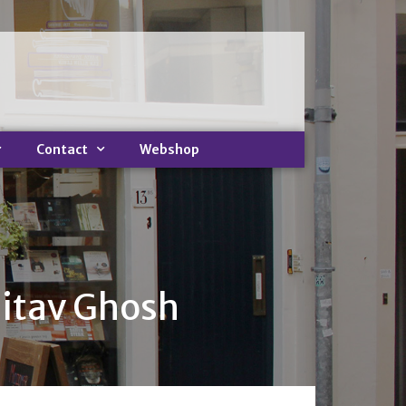
Home
Nieuws
Nieuws
Contact
Webshop
Nieuwsbrieven
Podcast
Agenda
Summer Stories 2026
Zakelijk
Algemeen
itav Ghosh
Verkoop op locatie
Voor Medewerkers en Relaties
Scholen
Advies en Expertise