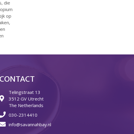
, die
juni 2026
, opium
mei 2026
ijk op
april 2026
iken,
ven
maart 2026
en
februari 2026
januari 2026
december 2025
november 2025
oktober 2025
CONTACT
september 2025
augustus 2025
Telingstraat 13
3512 GV Utrecht
juli 2025
The Netherlands
juni 2025
030-2314410
mei 2025
info@savannahbay.nl
april 2025