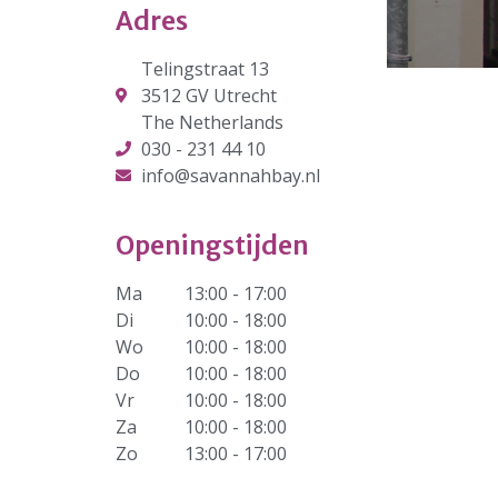
Verhuur
Adres
Over ons
Ons verhaal
Telingstraat 13
3512 GV Utrecht
Het Team
The Netherlands
Smoelenboek
030 - 231 44 10
Stories of Belonging
info@savannahbay.nl
Stichting De Luister
Vacatures
Openingstijden
Steun ons
Contact
Ma
13:00 - 17:00
Contact
Di
10:00 - 18:00
Bestelformulier
Wo
10:00 - 18:00
Webshop
Do
10:00 - 18:00
Vr
10:00 - 18:00
Za
10:00 - 18:00
Zo
13:00 - 17:00