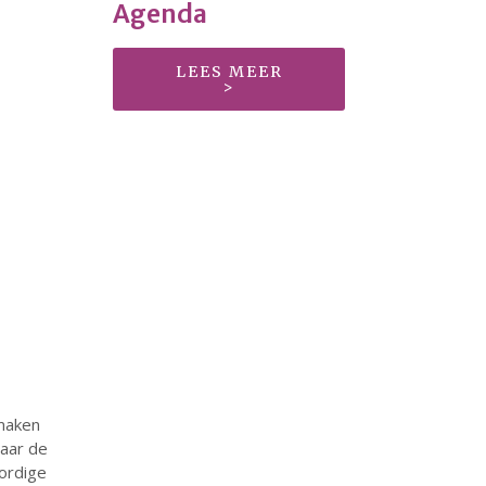
Agenda
LEES MEER
>
23 augustus: Lazy Queer
Sunday
26 juli: Lazy Queer Sunday
Vrijwilliger: Medewerker
Financiële Administratie
Summer Stories 2026
21 juni: Lazy Queer Sunday
 maken
augustus 2026
naar de
juli 2026
ordige