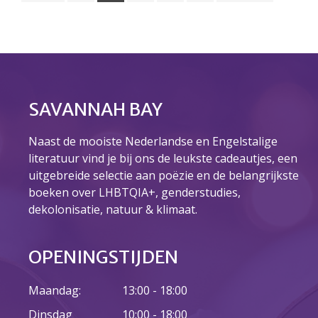
Over ons
Ons verhaal
Het Team
Smoelenboek
Stories of Belonging
SAVANNAH BAY
Stichting De Luister
Vacatures
Naast de mooiste Nederlandse en Engelstalige
Steun ons
literatuur vind je bij ons de leukste cadeautjes, een
Contact
uitgebreide selectie aan poëzie en de belangrijkste
Contact
boeken over LHBTQIA+, genderstudies,
Bestelformulier
dekolonisatie, natuur & klimaat.
Webshop
OPENINGSTIJDEN
Maandag:
13:00 - 18:00
Dinsdag
10:00 - 18:00