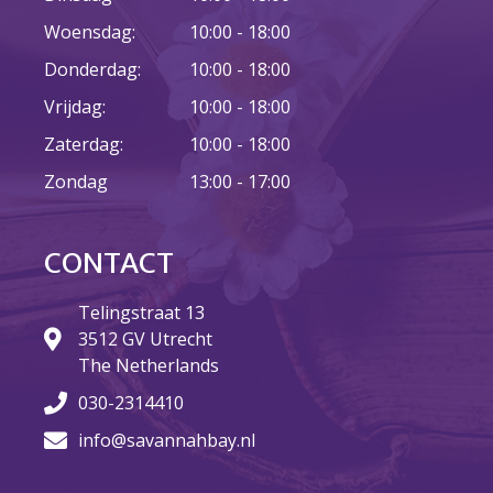
Woensdag:
10:00 - 18:00
Donderdag:
10:00 - 18:00
23 augustus: Lazy Queer
Sunday
Vrijdag:
10:00 - 18:00
26 juli: Lazy Queer Sunday
Zaterdag:
10:00 - 18:00
Vrijwilliger: Medewerker
Zondag
13:00 - 17:00
Financiële Administratie
Summer Stories 2026
21 juni: Lazy Queer Sunday
CONTACT
Telingstraat 13
3512 GV Utrecht
The Netherlands
030-2314410
augustus 2026
info@savannahbay.nl
juli 2026
juni 2026