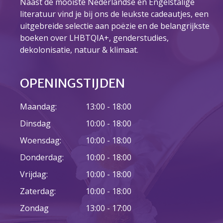
Naast de mooiste Nederlandse en Engelstalige
literatuur vind je bij ons de leukste cadeautjes, een
uitgebreide selectie aan poëzie en de belangrijkste
boeken over LHBTQIA+, genderstudies,
23 augustus: Lazy Queer
Sunday
dekolonisatie, natuur & klimaat.
26 juli: Lazy Queer Sunday
Vrijwilliger: Medewerker
OPENINGSTIJDEN
Financiële Administratie
Summer Stories 2026
Maandag:
13:00 - 18:00
21 juni: Lazy Queer Sunday
Dinsdag
10:00 - 18:00
Woensdag:
10:00 - 18:00
Donderdag:
10:00 - 18:00
Vrijdag:
10:00 - 18:00
Zaterdag:
10:00 - 18:00
augustus 2026
Zondag
13:00 - 17:00
juli 2026