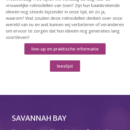
vrouwelijke rolmodellen van toen? Zijn hun baanbrekende
Over ons
ideeën nog steeds bijzonder in onze tijd, en zo ja,
Ons verhaal
waarom? Wat zouden deze rolmodellen denken over onze
Het Team
wereld van nu en wat kunnen wij verbeteren of veranderen
om ervoor te zorgen dat hun ideeën nog generaties lang
Smoelenboek
voortleven?
Stories of Belonging
Stichting De Luister
line-up en praktische informatie
Vacatures
Steun ons
leeslijst
Contact
Contact
Bestelformulier
Webshop
SAVANNAH BAY