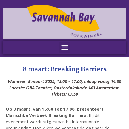
Home
Nieuws
Nieuws
Nieuwsbrieven
Podcast
Agenda
8 maart: Breaking Barriers
Summer Stories 2026
Wanneer: 8 maart 2025, 15:00 – 17:00, inloop vanaf 14:30
Zakelijk
Locatie: OBA Theater, Oosterdokskade 143 Amsterdam
Algemeen
Tickets: €7,50
Verkoop op locatie
Voor Medewerkers en Relaties
Op 8 maart, van 15:00 tot 17:00, presenteert
Scholen
Marischka Verbeek Breaking Barriers.
Bij dit
Advies en Expertise
evenement wordt stilgestaan bij Internationale
Vrouwendag. Hoe kijken we vandaag de dag naar de
Verhuur