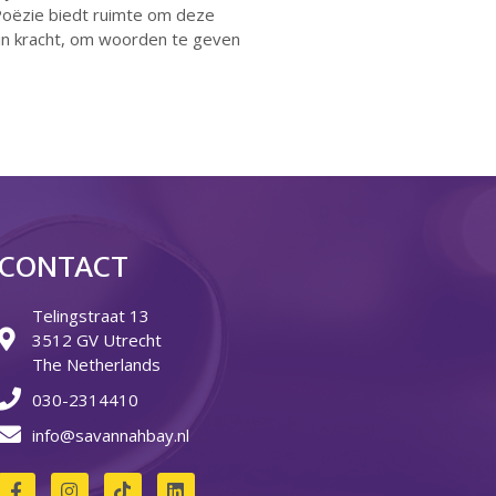
Poëzie biedt ruimte om deze
in kracht, om woorden te geven
23 augustus: Lazy Queer
Sunday
26 juli: Lazy Queer Sunday
Vrijwilliger: Medewerker
Financiële Administratie
Summer Stories 2026
21 juni: Lazy Queer Sunday
CONTACT
Telingstraat 13
3512 GV Utrecht
The Netherlands
030-2314410
augustus 2026
info@savannahbay.nl
juli 2026
juni 2026