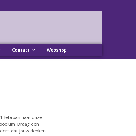
Home
Nieuws
Nieuws
Nieuwsbrieven
Contact
Webshop
Podcast
Agenda
Summer Stories 2026
Zakelijk
Algemeen
Verkoop op locatie
Voor Medewerkers en Relaties
 februari naar onze
Scholen
 podium. Draag een
Advies en Expertise
anders dat jouw denken
Verhuur