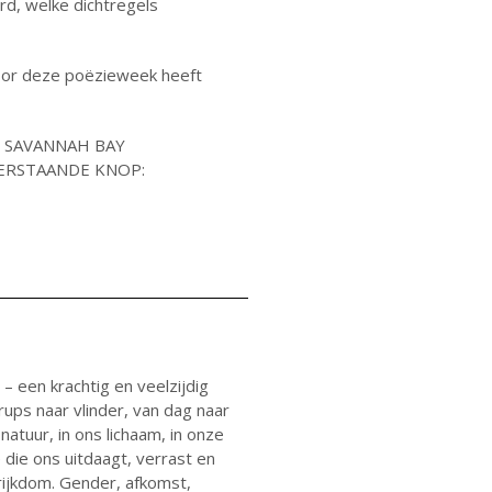
d, welke dichtregels
Over ons
Ons verhaal
voor deze poëzieweek heeft
Het Team
Smoelenboek
Stories of Belonging
L SAVANNAH BAY
ERSTAANDE KNOP:
Stichting De Luister
Vacatures
Steun ons
Contact
Contact
Bestelformulier
Webshop
 een krachtig en veelzijdig
ups naar vlinder, van dag naar
natuur, in ons lichaam, in onze
die ons uitdaagt, verrast en
 rijkdom. Gender, afkomst,