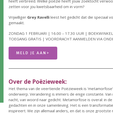
heeft verbreed. Welke poëzie heeft jouw zoektocht verwoor
zetten voor jou kwetsbaarheid om in vorm?
Vrijwilliger
Grey Ravelli
leest het gedicht dat die speciaal 
gemaakt.
ZONDAG 1 FEBRUARI | 16.00 – 17.30 UUR | BOEKWINKE
TOEGANG GRATIS | VOORDRACHT AANMELDEN VIA OND
MELD JE AAN>
Over de Poëzieweek
:
Het thema van de veertiende Poëzieweek is ‘metamorfose’ –
onderwerp. Verandering is immers de enige constante. Van r
nacht, van woord naar gedicht. Metamorfose is overal: in de 
gedachten en in onze samenleving. Het is een transformatie 
inspireert. We zijn allemaal anders, en dat is onze grootste