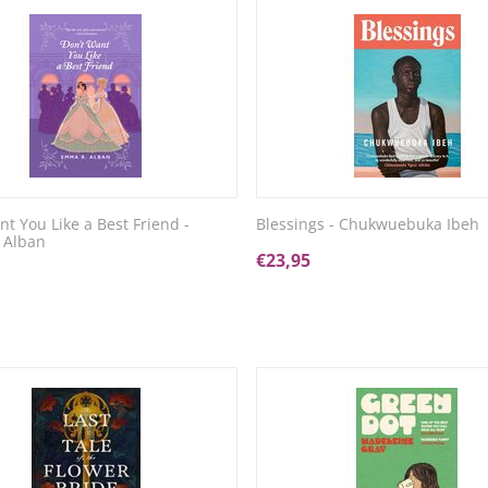
nt You Like a Best Friend -
Blessings - Chukwuebuka Ibeh
 Alban
€
23,95