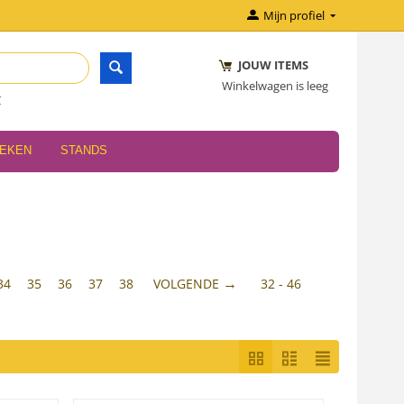
Mijn profiel
JOUW ITEMS
Winkelwagen is leeg
r
OEKEN
STANDS
34
35
36
37
38
VOLGENDE
32 - 46