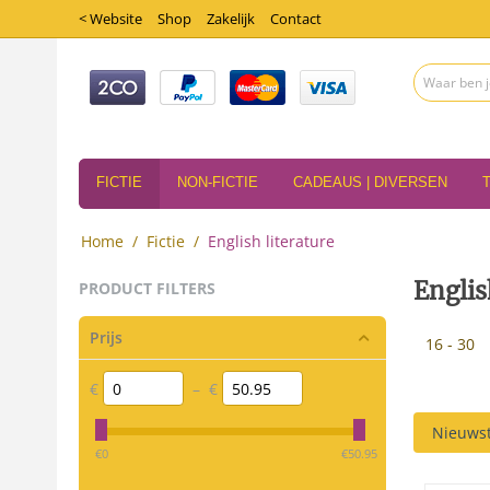
< Website
Shop
Zakelijk
Contact
FICTIE
NON-FICTIE
CADEAUS | DIVERSEN
Home
/
Fictie
/
English literature
Englis
PRODUCT FILTERS
Prijs
16 - 30
€
–
€
Nieuwst
‎€
0
‎€
50.95