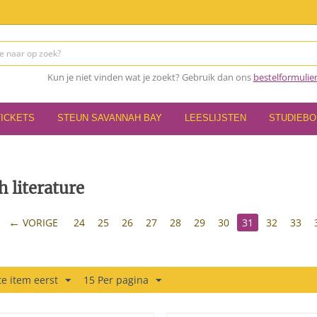
Kun je niet vinden wat je zoekt? Gebruik dan ons
bestelformulie
TICKETS
STEUN SAVANNAH BAY
LEESLIJSTEN
STUDIEB
h literature
VORIGE
24
25
26
27
28
29
30
31
32
33
e item eerst
15 Per pagina