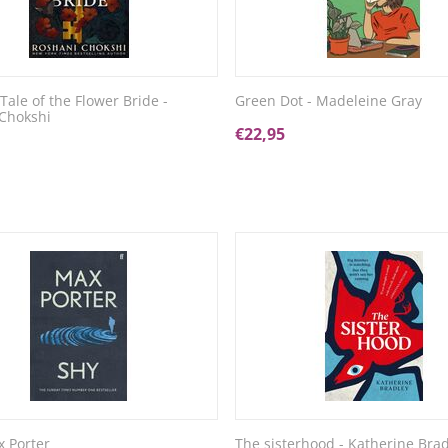
Tale of the Flower Bride -
Green Dot - Madeleine Gray
Chokshi
€
22,95
x Porter
The sisterhood - Katherine Bra