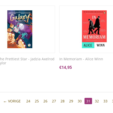
he Prettiest Star - Jadzia Axelrod
In Memoriam - Alice Winn
ylor
€
14,95
VORIGE
24
25
26
27
28
29
30
31
32
33