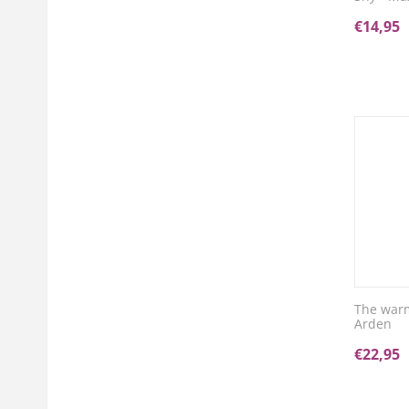
€
14,95
The warm
Arden
€
22,95