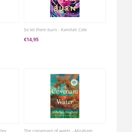
So let them burn - Kamilah Cole
€
14,95
dley
The convenant of water - Abraham