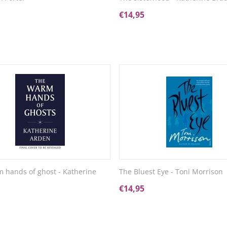
€
14,95
 hands of ghost - Katherine
The Bluest Eye - Toni Morrison
€
14,95