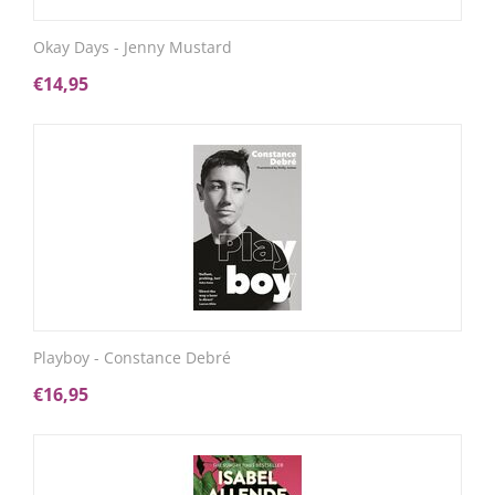
Okay Days - Jenny Mustard
€
14,95
Playboy - Constance Debré
€
16,95