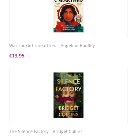
Warrior Girl Unearthed - Angeline Boulley
€
13,95
The Silence Factory - Bridget Collins