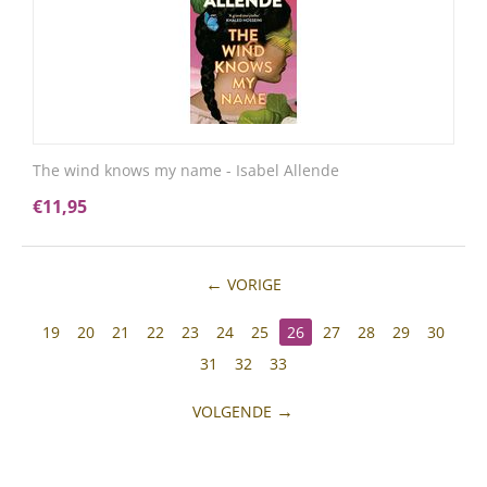
The wind knows my name - Isabel Allende
€
11,95
VORIGE
19
20
21
22
23
24
25
26
27
28
29
30
31
32
33
VOLGENDE