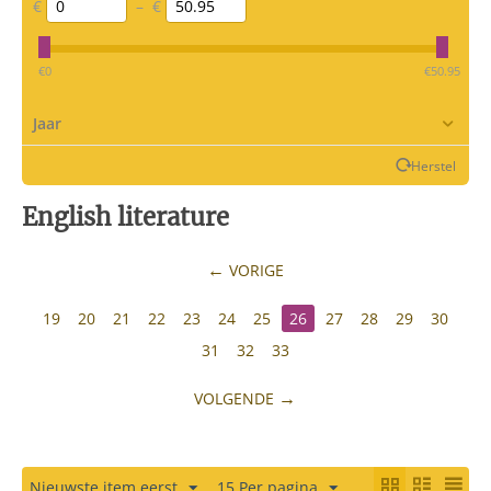
€
–
€
‎€
0
‎€
50.95
Jaar
Herstel
English literature
VORIGE
19
20
21
22
23
24
25
26
27
28
29
30
31
32
33
VOLGENDE
Nieuwste item eerst
15 Per pagina