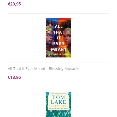
€
20,95
All That It Ever Meant - Blessing Musariri
€
13,95