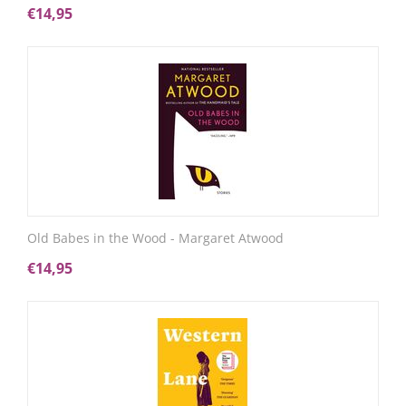
€
14,95
Old Babes in the Wood - Margaret Atwood
€
14,95