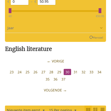
€
–
€
‎€
0
‎€
50.95
Jaar
Herstel
English literature
VORIGE
23
24
25
26
27
28
29
30
31
32
33
34
35
36
37
VOLGENDE
Nieuwste item eerst
15 Per pagina