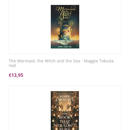
The Mermaid, the Witch and the Sea - Maggie Tokuda-
Hall
€
13,95