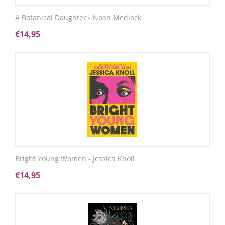
A Botanical Daughter - Noah Medlock
€
14,95
Bright Young Women - Jessica Knoll
€
14,95