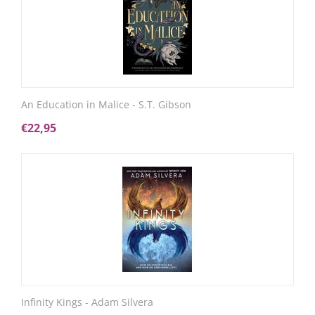
An Education in Malice - S.T. Gibson
€
22,95
Infinity Kings - Adam Silvera