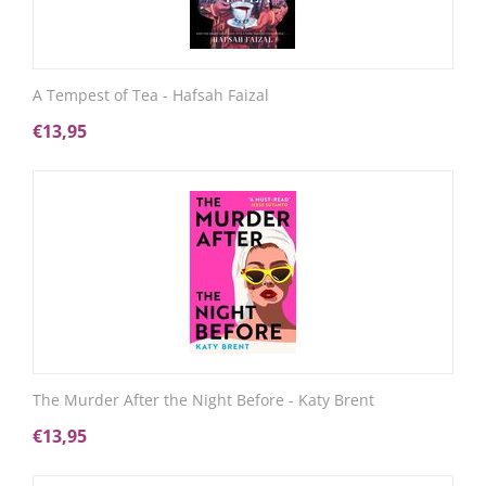
A Tempest of Tea - Hafsah Faizal
€
13,95
The Murder After the Night Before - Katy Brent
€
13,95