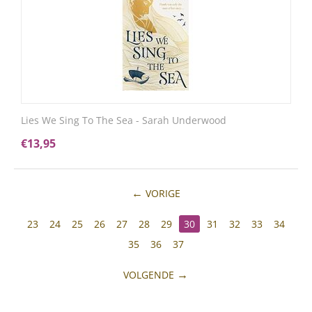
Lies We Sing To The Sea - Sarah Underwood
€
13,95
VORIGE
23
24
25
26
27
28
29
30
31
32
33
34
35
36
37
VOLGENDE