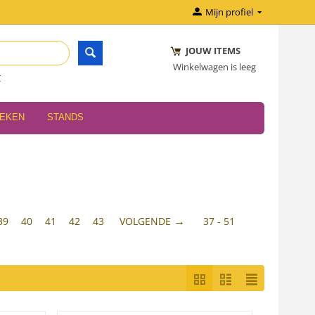
Mijn profiel
JOUW ITEMS
Winkelwagen is leeg
r
OEKEN
STANDS
39
40
41
42
43
VOLGENDE
37 - 51