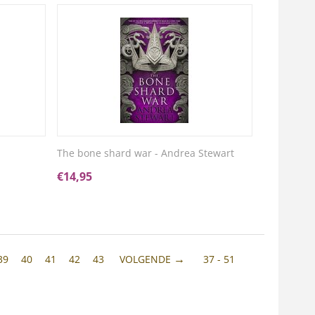
The bone shard war - Andrea Stewart
€
14,95
39
40
41
42
43
VOLGENDE
37 - 51