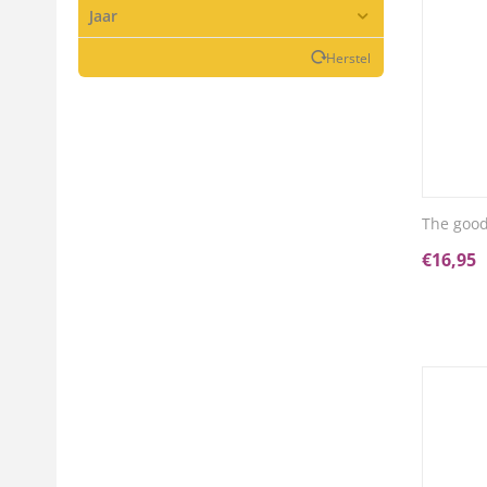
Jaar
Herstel
The good
€
16,95