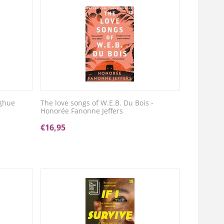
ghue
The love songs of W.E.B. Du Bois -
Honorée Fanonne Jeffers
€
16,95