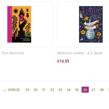
- Toni Morrison
Medusa's ankles - A.S. Byatt
€
14,95
VORIGE
29
30
31
32
33
34
35
36
37
38