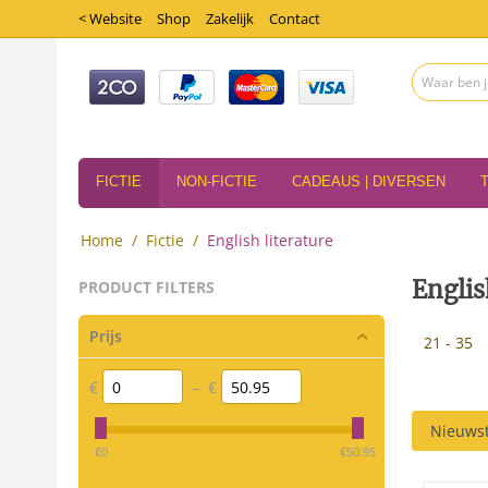
< Website
Shop
Zakelijk
Contact
FICTIE
NON-FICTIE
CADEAUS | DIVERSEN
Home
/
Fictie
/
English literature
Englis
PRODUCT FILTERS
Prijs
21 - 35
€
–
€
Nieuwst
‎€
0
‎€
50.95