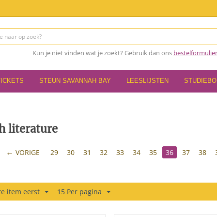
Kun je niet vinden wat je zoekt? Gebruik dan ons
bestelformulie
TICKETS
STEUN SAVANNAH BAY
LEESLIJSTEN
STUDIEB
h literature
VORIGE
29
30
31
32
33
34
35
36
37
38
e item eerst
15 Per pagina