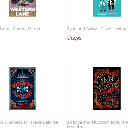
Lane - Chetna Maroo
Ryan and Avery - David Levitha
€
13,95
s & Bonedust - Travis Baldree
Strange and stubborn enduranc
Meadows