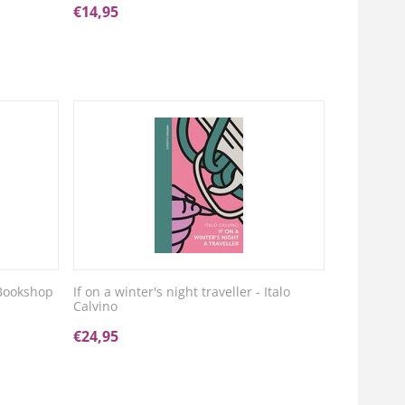
€
14,95
Bookshop
If on a winter's night traveller - Italo
Calvino
€
24,95