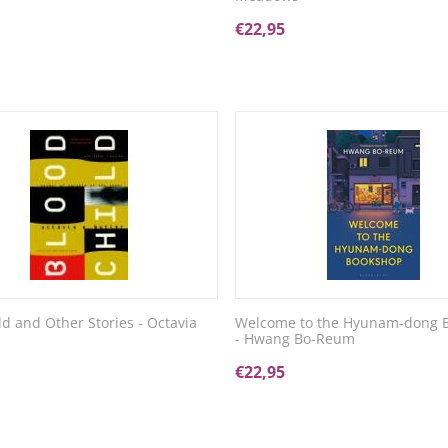
€
22,95
ld and Other Stories - Octavia
Welcome to the Hyunam-dong 
- Hwang Bo-Reum
€
22,95