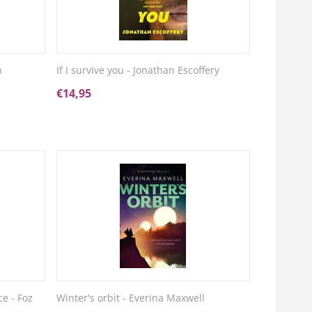
n
If I survive you - Jonathan Escoffery
€
14,95
e - Foz
Winter's orbit - Everina Maxwell