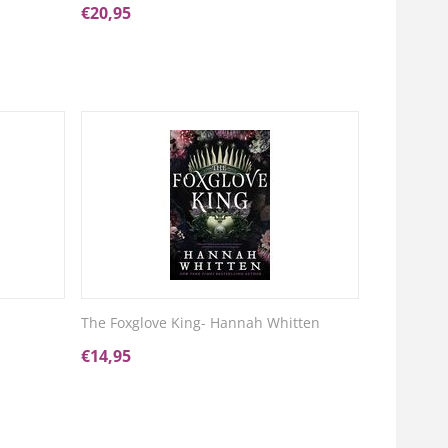
€
20,95
The Foxglove King- Hannah Whitten
€
14,95