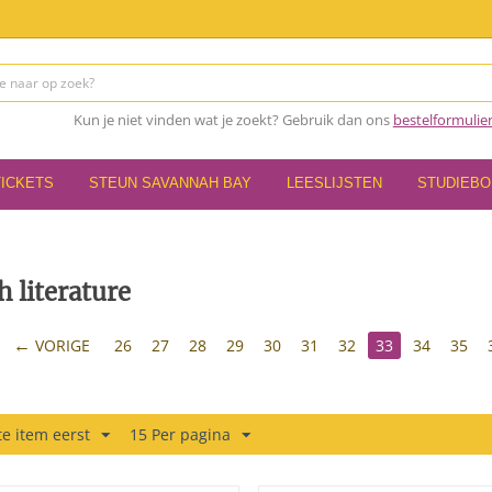
Kun je niet vinden wat je zoekt? Gebruik dan ons
bestelformulie
TICKETS
STEUN SAVANNAH BAY
LEESLIJSTEN
STUDIEB
h literature
VORIGE
26
27
28
29
30
31
32
33
34
35
e item eerst
15 Per pagina