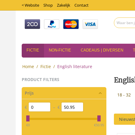
< Website
Shop
Zakelijk
Contact
FICTIE
NON-FICTIE
CADEAUS | DIVERSEN
Home
/
Fictie
/
English literature
Englis
PRODUCT FILTERS
Prijs
18 - 32
€
–
€
Nieuwst
‎€
0
‎€
50.95