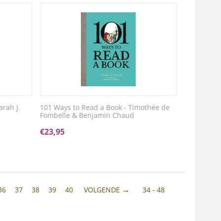
rah J.
101 Ways to Read a Book - Timothée de
Fombelle & Benjamin Chaud
€
23,95
36
37
38
39
40
VOLGENDE
34 - 48