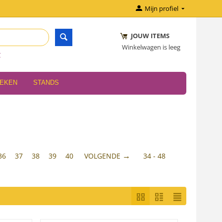
Mijn profiel
JOUW ITEMS
Winkelwagen is leeg
r
OEKEN
STANDS
36
37
38
39
40
VOLGENDE
34 - 48