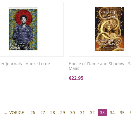
er Journals - Audre Lorde
House of Flame and Shadow - Sa
Maas
€
22,95
VORIGE
26
27
28
29
30
31
32
33
34
35