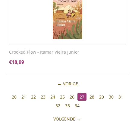
Crooked Plow - Itamar Vieira Junior
€
18,99
VORIGE
20
21
22
23
24
25
26
27
28
29
30
31
32
33
34
VOLGENDE