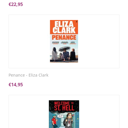
€
22,95
Penance - Eliza Clark
€
14,95