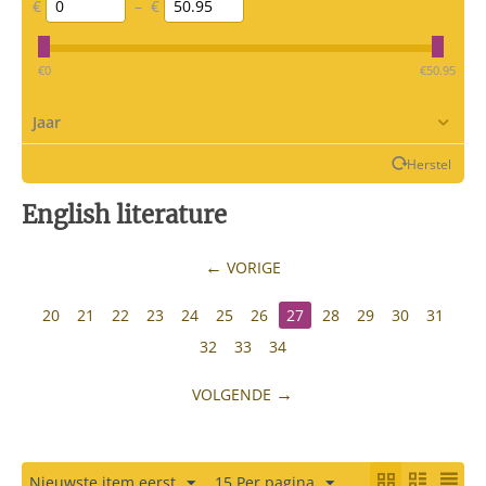
€
–
€
‎€
0
‎€
50.95
Jaar
Herstel
English literature
VORIGE
20
21
22
23
24
25
26
27
28
29
30
31
32
33
34
VOLGENDE
Nieuwste item eerst
15 Per pagina