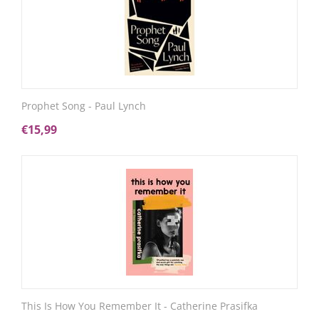
Prophet Song - Paul Lynch
€
15,99
This Is How You Remember It - Catherine Prasifka