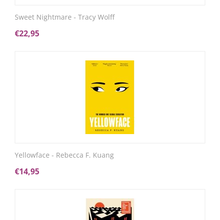
Sweet Nightmare - Tracy Wolff
€
22,95
Yellowface - Rebecca F. Kuang
€
14,95