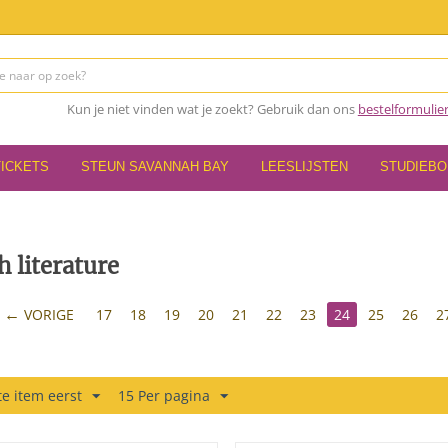
Kun je niet vinden wat je zoekt? Gebruik dan ons
bestelformulie
TICKETS
STEUN SAVANNAH BAY
LEESLIJSTEN
STUDIEB
h literature
VORIGE
17
18
19
20
21
22
23
24
25
26
2
e item eerst
15 Per pagina