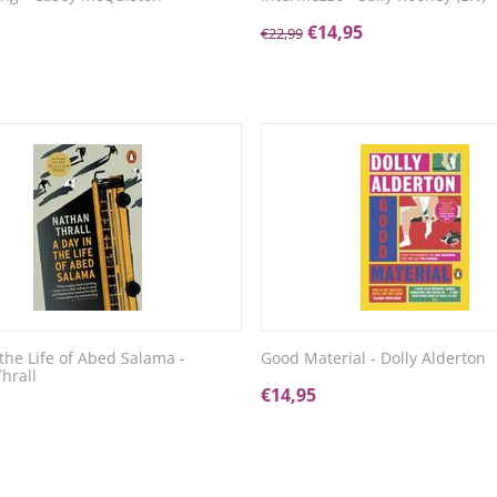
€
14,95
€
22,99
 the Life of Abed Salama -
Good Material - Dolly Alderton
hrall
€
14,95