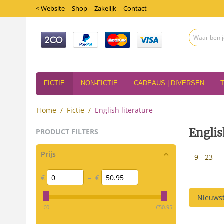
< Website
Shop
Zakelijk
Contact
FICTIE
NON-FICTIE
CADEAUS | DIVERSEN
Home
/
Fictie
/
English literature
Englis
PRODUCT FILTERS
Prijs
9 - 23
€
–
€
Nieuwst
‎€
0
‎€
50.95