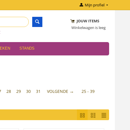
Mijn profiel
JOUW ITEMS
Winkelwagen is leeg
r
OEKEN
STANDS
7
28
29
30
31
VOLGENDE
25 - 39