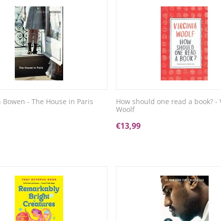
h Bowen - The House in Paris
How should one read a book? - V
Woolf
€
13,99