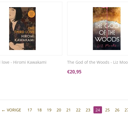
d love - Hiromi Kawakami
The God of the Woods - Liz Moo
€
20,95
VORIGE
17
18
19
20
21
22
23
24
25
26
2