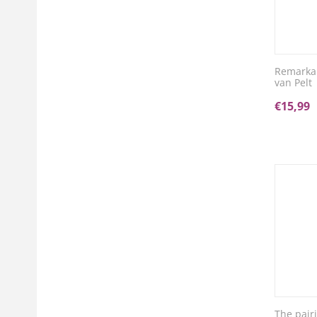
Remarkab
van Pelt
€
15,99
The pair