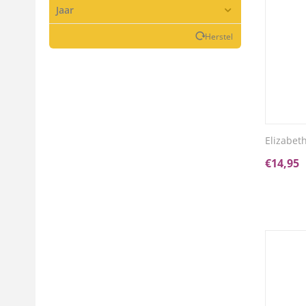
Jaar
Herstel
Elizabet
€
14,95