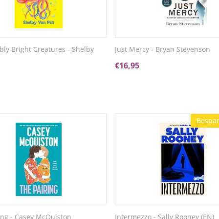
ly Bright Creatures - Shelby
Just Mercy - Bryan Stevenson
€
16,95
Bespar
ing - Casey McQuiston
Intermezzo - Sally Rooney (EN)