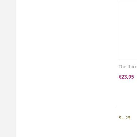
The thir
€
23,95
9 - 23