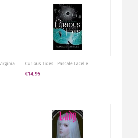
irginia
Curious Tides - Pascale Lacelle
€
14,95