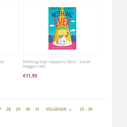
re
Nothing Ever Happens Here - Sarah
Hagger-Holt
€
11,95
7
28
29
30
31
VOLGENDE
25 - 39