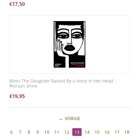
€
17,50
Bless The Daughter Raised By a Voice In Her Head -
Warsan Shire
€
19,95
VORIGE
6
7
8
9
10
11
12
13
14
15
16
17
18