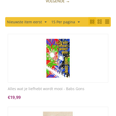
VOLGENDE
Nieuwste item eerst
15 Per pagina
Alles wat je liefhebt wordt mooi - Babs Gons
€
19,99