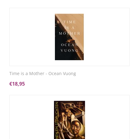
Time is a Mother - Ocean Vuong
€
18,95