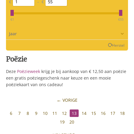
€
–
€
‎€
1
‎€
55
Jaar
Herstel
Poëzie
Deze
Poëzieweek
krijg je bij aankoop van € 12,50 aan poëzie
een gratis poëziegeschenk naar keuze en een mooie
poëziekaart van ons cadeau!
VORIGE
6
7
8
9
10
11
12
13
14
15
16
17
18
19
20