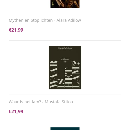
Mythen en Stoplichten - Alara Adilow
€
21,99
Waar is het lam? - Mustafa Stitou
€
21,99