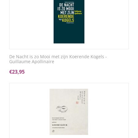
De Nacht is zo Mooi met zijn Koerende Kogels -
Guillaume Apollinaire
€
23,95