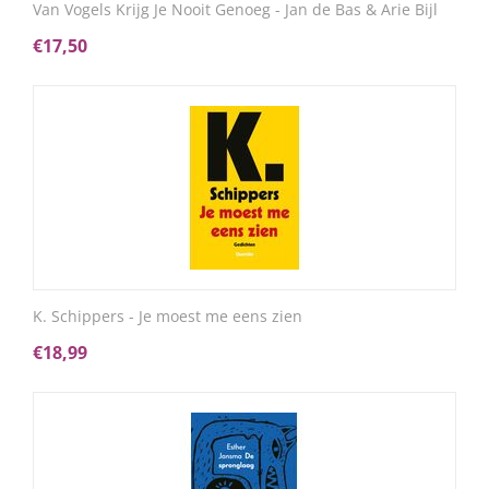
Van Vogels Krijg Je Nooit Genoeg - Jan de Bas & Arie Bijl
€
17,50
K. Schippers - Je moest me eens zien
€
18,99